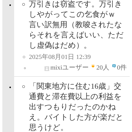
万引きは窃盗です。万引き
しやがってこの乞食がｗ
言い訳無用（教唆されたな
らそれを言えばいい、ただ
し虚偽はだめ）。
2025年08月01日 12:39
mixiユーザー
20
人
0件
「関東地方に住む16歳」交
通費と滞在費以上の利益を
出すつもりだったのかね
え。バイトした方が楽だと
思うけど。