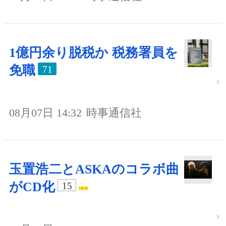
1億円余り脱税か 税務署員を
免職
71
08月07日 14:32
時事通信社
玉置浩二とASKAのコラボ曲
がCD化
15