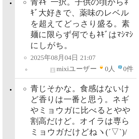
青ﾈｷﾞ一択。子供の頃からﾈ
ｷﾞ大好きで、薬味のレベル
を超えてどっさり盛る。素
麺に限らず何でもﾈｷﾞはﾏｼﾏｼ
にしがち。
2025年08月04日 21:07
mixiユーザー
0
人
0件
青じそかな。食感はないけ
ど香りは一番と思う。ネギ
やミョウガに比べるとやや
割高だけど。オイラは専ら
ミョウガだけどねヽ(´▽`)/