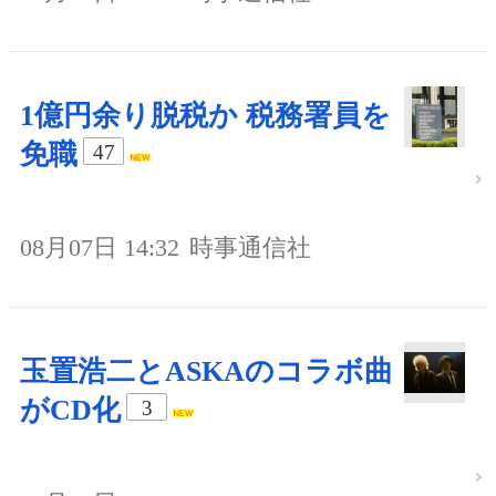
1億円余り脱税か 税務署員を
免職
47
08月07日 14:32
時事通信社
玉置浩二とASKAのコラボ曲
がCD化
3