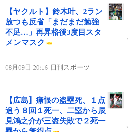
【ヤクルト】鈴木叶、2ラン
放つも反省「まだまだ勉強
不足…」再昇格後3度目スタ
メンマスク
08月09日 20:16
日刊スポーツ
【広島】痛恨の盗塁死、１点
追う８回１死一、二塁から辰
見鴻之介が三盗失敗で２死一
塁から無得点