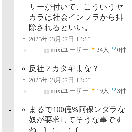
サーが付いて、こういうヤ
カラは社会インフラから排
除されるといい。
2025年08月07日 18:15
mixiユーザー
24
人
0件
反社？カタギよな？
2025年08月07日 18:05
mixiユーザー
19
人
3件
まるで100億%阿保ンダラな
奴が要求してそうな事です
ね…ʅ（◞‿◟）ʃ