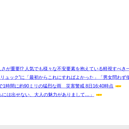
さが重要!? 人気でも様々な不安要素を抱えている軽視すべき
気リュック”に「最初からこれにすればよかった」「男女問わず
時間に約90ミリの猛烈な雨 災害警戒 8日16:40時点
たちには出せない、大人の魅力がありまして…」