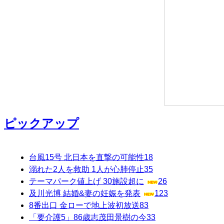
ピックアップ
台風15号 北日本を直撃の可能性
18
溺れた2人を救助 1人が心肺停止
35
テーマパーク値上げ 30施設超に
26
及川光博 結婚&妻の妊娠を発表
123
8番出口 金ローで地上波初放送
83
「要介護5」86歳志茂田景樹の今
33