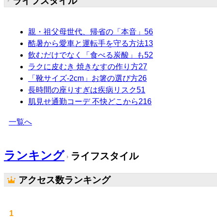
ライフスタイル
親・祖父母世代、帰省の「本音」
56
酷暑から愛車と運転手を守る方法
13
飲むだけでなく「食べる炭酸」も
52
ラクに皮むき 焼きなすの作り方
27
「靴サイズ-2cm」お箸の選び方
26
長時間の座りすぎは疾病リスク
51
肌見せ通勤コーデ 不快どこから
216
一覧へ
ランキング
ライフスタイル
アクセス数ランキング
1