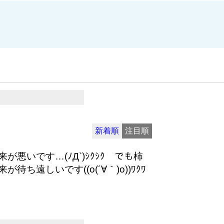
新着順
注目順
悪いです…(ﾉД`)ｼｸｼｸ でも柿
遠しいです((o(´∀｀)o))ﾜｸﾜ