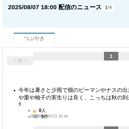
2025/08/07 18:00 配信のニュース
1
件
つぶやき
1
< 前へ
今年は暑さと少雨で畑のピーマンやナスの出来が
や栗や柚子の実生りは良く、こっちは秋の到来が待ち
ｸ
0
人
2025年08月07日 20:44
5
件