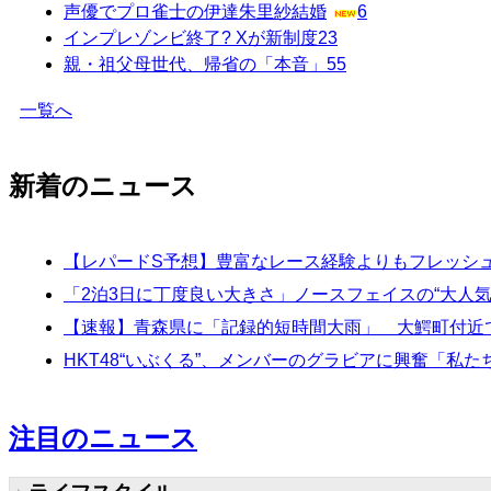
声優でプロ雀士の伊達朱里紗結婚
6
インプレゾンビ終了? Xが新制度
23
親・祖父母世代、帰省の「本音」
55
一覧へ
新着のニュース
【レパードS予想】豊富なレース経験よりもフレッシュ
「2泊3日に丁度良い大きさ」ノースフェイスの“大人
【速報】青森県に「記録的短時間大雨」 大鰐町付近で1
HKT48“いぶくる”、メンバーのグラビアに興奮「私
注目のニュース