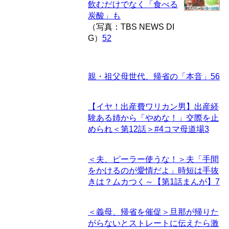
飲むだけでなく「食べる
炭酸」も
（写真：TBS NEWS DI
G）
52
親・祖父母世代、帰省の「本音」
56
【イヤ！出産費ワリカン男】出産経
験ある姉から「やめな！」交際を止
められ＜第12話＞#4コマ母道場
3
＜夫、ピーラー使うな！＞夫「手間
をかけるのが愛情だよ」時短は手抜
きは？ムカつく～【第1話まんが】
7
＜義母、帰省を催促＞旦那が帰りた
がらないとストレートに伝えたら激