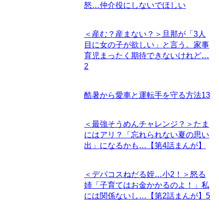
怒…仲介役にしないでほしい
＜産む？産まない？＞旦那が「3人
目に女の子が欲しい」と言う。家事
育児まったく期待できないけれど…
2
酷暑から愛車と運転手を守る方法
13
＜最強そうめんチャレンジ？＞たま
にはアリ？「忘れられない夏の思い
出」になるかも…【第4話まんが】
＜デパコスねだる姪…小2！＞怒る
姉「子育てはお金かかるのよ！」私
には関係ないし…【第2話まんが】
5