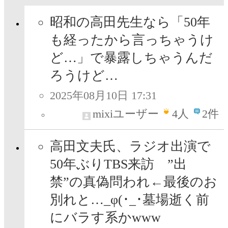
昭和の高田先生なら「50年
も経ったから言っちゃうけ
ど…」で暴露しちゃうんだ
ろうけど…
2025年08月10日 17:31
mixiユーザー
4
人
2件
高田文夫氏、ラジオ出演で
50年ぶりTBS来訪 ”出
禁”の真偽問われ←最後のお
別れと…_φ(･_･墓場逝く前
にバラす系かwww