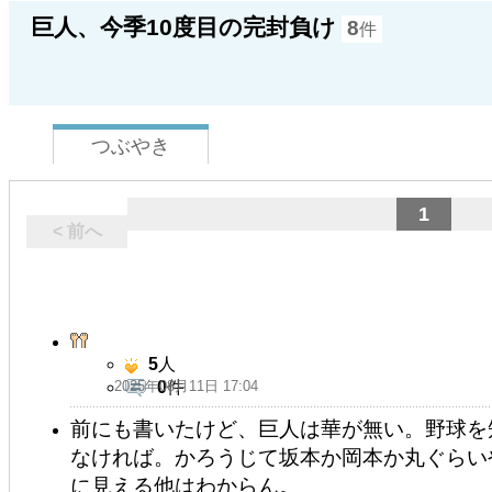
巨人、今季10度目の完封負け
8
件
つぶやき
1
< 前へ
5
人
2025年08月11日 17:04
0
件
前にも書いたけど、巨人は華が無い。野球を
なければ。かろうじて坂本か岡本か丸ぐらい
に見える他はわからん。