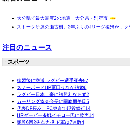
大分県で最大震度2の地震 大分県・別府市
ストーク所属の瀬古樹、2年ぶりのJリーグ復帰か…ク
注目のニュース
スポーツ
練習後に搬送 ラグビー選手死去
97
スノーボードHP冨田せなが結婚
6
ラグビー日本、豪に初勝利ならず
2
カーリング協会会長に岡崎朋美氏
5
代表DF長友、FC東京で現役続行
14
HRダービー参戦イチロー氏に歓声
14
朗希6回2失点力投 ド軍は7連敗
4