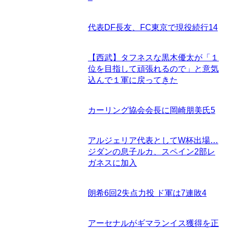
代表DF長友、FC東京で現役続行
14
【西武】タフネスな黒木優太が「１
位を目指して頑張れるので」と意気
込んで１軍に戻ってきた
カーリング協会会長に岡崎朋美氏
5
アルジェリア代表としてW杯出場…
ジダンの息子ルカ、スペイン2部レ
ガネスに加入
朗希6回2失点力投 ド軍は7連敗
4
アーセナルがギマランイス獲得を正