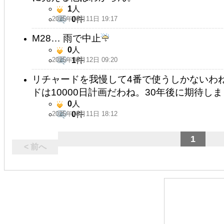
1
人
2025年08月11日 19:17
0
件
M28… 雨で中止
0
人
2025年08月12日 09:20
1
件
リチャードを我慢して4番で使うしかないわね
ドは10000日計画だわね。30年後に期待し
0
人
2025年08月11日 18:12
0
件
1
< 前へ