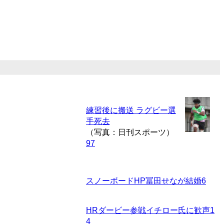
練習後に搬送 ラグビー選
手死去
（写真：日刊スポーツ）
97
スノーボードHP冨田せなが結婚
6
HRダービー参戦イチロー氏に歓声
1
4