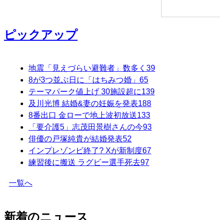
ピックアップ
地震「見えづらい避難者」数多く
39
8が3つ並ぶ日に「はちみつ婚」
65
テーマパーク値上げ 30施設超に
139
及川光博 結婚&妻の妊娠を発表
188
8番出口 金ローで地上波初放送
133
「要介護5」志茂田景樹さんの今
93
俳優の戸塚純貴が結婚発表
52
インプレゾンビ終了? Xが新制度
67
練習後に搬送 ラグビー選手死去
97
一覧へ
新着のニュース