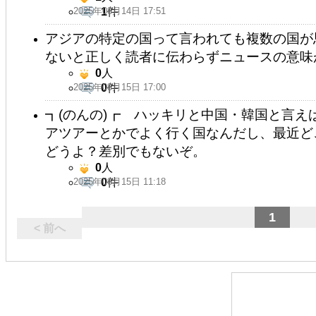
2025年08月14日 17:51
1
件
アジアの特定の国って言われても複数の国が
ないと正しく読者に伝わらずニュースの意味
0
人
2025年08月15日 17:00
0
件
┓(のんの)┏ ハッキリと中国・韓国と言えば
アツアーとかでよく行く国なんだし、最近ど
どうよ？差別でもないぞ。
0
人
2025年08月15日 11:18
0
件
1
< 前へ