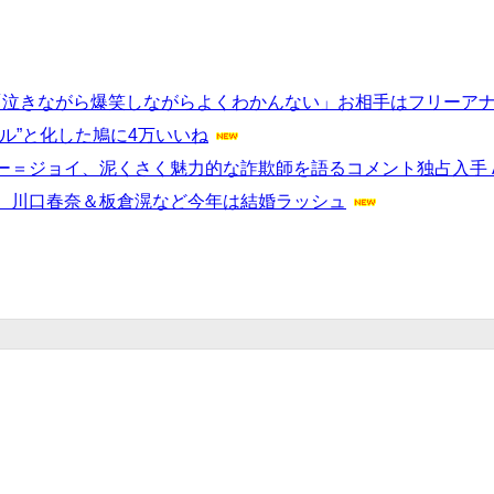
表「泣きながら爆笑しながらよくわかんない」お相手はフリーア
ル”と化した鳩に4万いいね
ジョイ、泥くさく魅力的な詐欺師を語るコメント独占入手 App
、川口春奈＆板倉滉など今年は結婚ラッシュ