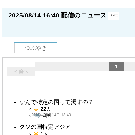
2025/08/14 16:40 配信のニュース
7
件
つぶやき
1
< 前へ
なんで特定の国って濁すの？
22
人
2025年08月14日 18:49
3
件
クソの国特定アジア
1
人