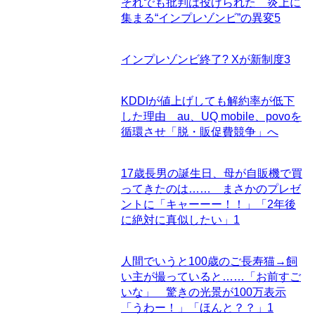
それでも批判は投げられた 炎上に
集まる“インプレゾンビ”の異変
5
インプレゾンビ終了? Xが新制度
3
KDDIが値上げしても解約率が低下
した理由 au、UQ mobile、povoを
循環させ「脱・販促費競争」へ
17歳長男の誕生日、母が自販機で買
ってきたのは…… まさかのプレゼ
ントに「キャーーー！！」「2年後
に絶対に真似したい」
1
人間でいうと100歳のご長寿猫→飼
い主が撮っていると……「お前すご
いな」 驚きの光景が100万表示
「うわー！」「ほんと？？」
1