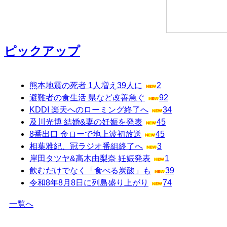
ピックアップ
熊本地震の死者 1人増え39人に
2
避難者の食生活 県など改善急ぐ
92
KDDI 楽天へのローミング終了へ
34
及川光博 結婚&妻の妊娠を発表
45
8番出口 金ローで地上波初放送
45
相葉雅紀、冠ラジオ番組終了へ
3
岸田タツヤ&高木由梨奈 妊娠発表
1
飲むだけでなく「食べる炭酸」も
39
令和8年8月8日に列島盛り上がり
74
一覧へ