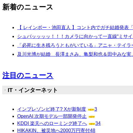
新着のニュース
【 レインボー・池田直人 】コント内でガチ結婚発
シュバッッッッ！！！カメラに向かって一直線“ミサイ
「必死に生き残ろうともがいている」アニャ・テイラー＝
及川光博が結婚 長澤まさみ、亀梨和也＆田中みな実
注目のニュース
IT・インターネット
インプレゾンビ終了? Xが新制度
3
OpenAI 次期モデル一部開発停止
KDDI 楽天へのローミング終了へ
34
HIKAKIN、被災地へ2000万円寄付
48