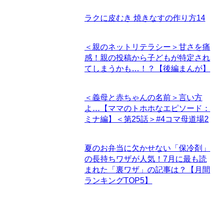
ラクに皮むき 焼きなすの作り方
14
＜親のネットリテラシー＞甘さを痛
感！親の投稿から子どもが特定され
てしまうかも…！？【後編まんが】
＜義母と赤ちゃんの名前＞言い方
よ…【ママのトホホなエピソード：
ミナ編】＜第25話＞#4コマ母道場
2
夏のお弁当に欠かせない「保冷剤」
の長持ちワザが人気！7月に最も読
まれた「裏ワザ」の記事は？【月間
ランキングTOP5】