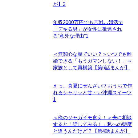
が】
2
年収2000万円でも苦戦…婚活で
「デキる男」が女性に敬遠され
る“意外な理由”
1
＜無関心な親でいい？＞いつでも離
婚できる「もうガマンしない！」⇒
家族として再構築【第6話まんが】
えっ、真夏にぜんざい!? おうちで作
れるシャリッと甘～い沖縄スイーツ
1
＜俺のジャガイモ食え！＞夫に相談
すると「話してみる！」私への態度
と違うんだけど？【第4話まんが】