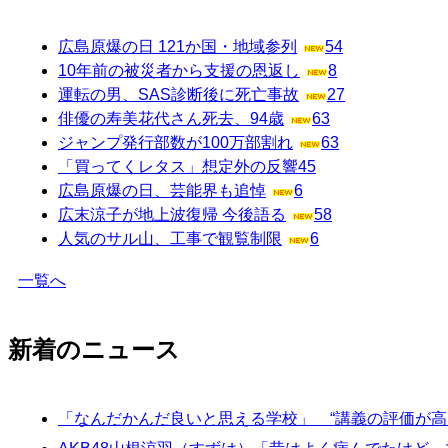
広島原爆の日 121か国・地域参列
54
10年前の被災者から支援の恩返し
8
運転の男、SAS診断後に死亡事故
27
俳優の寿美花代さん死去、94歳
63
ジャンプ発行部数が100万部割れ
63
「買ってくレタス」想定外の反響
45
広島原爆の日、芸能界も追悼
6
広末涼子が地上波復帰 今後語る
58
人気のサル山、工事で観覧制限
6
一覧へ
新着のニュース
「なんだかんだ良いと思える学校」 “講義の評価が