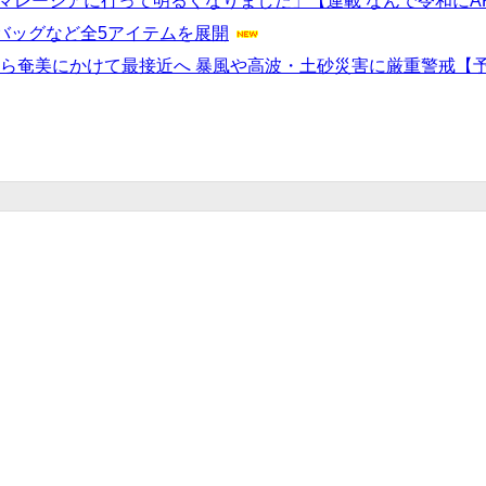
レーシアに行って明るくなりました」【連載 なんで令和にAKB48
バッグなど全5アイテムを展開
から奄美にかけて最接近へ 暴風や高波・土砂災害に厳重警戒【