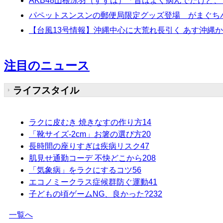
AKB48山根涼羽（すずは）「昔はよく病んでたけど、マ
パペットスンスンの郵便局限定グッズ登場 がまぐち
【台風13号情報】沖縄中心に大荒れ長引く あす沖縄
注目のニュース
ライフスタイル
ラクに皮むき 焼きなすの作り方
14
「靴サイズ-2cm」お箸の選び方
20
長時間の座りすぎは疾病リスク
47
肌見せ通勤コーデ 不快どこから
208
「気象病」をラクにするコツ
56
エコノミークラス症候群防ぐ運動
41
子どもの頃ゲームNG、良かった?
232
一覧へ