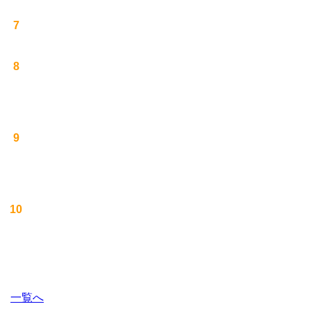
7
8
9
10
一覧へ