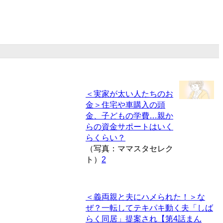
＜実家が太い人たちのお
金＞住宅や車購入の頭
金、子どもの学費…親か
らの資金サポートはいく
らくらい？
（写真：ママスタセレク
ト）
2
＜義両親と夫にハメられた！＞な
ぜ？一転してテキパキ動く夫「しば
らく同居」提案され【第4話まん