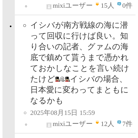
mixiユーザー
15
人
0件
イシバが南方戦線の海に潜
って回収に行けば良い。知
り合いの記者、グァムの海
底で鎮めて貰うまで憑かれ
ておかしなことを言い続け
たけど
イシバの場合、
日本愛に変わってまともに
なるかも
2025年08月15日 15:59
mixiユーザー
12
人
7件