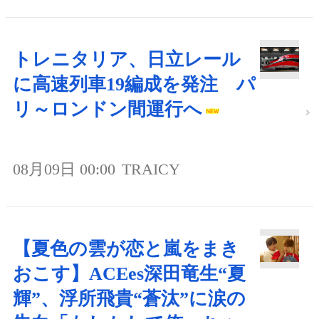
トレニタリア、日立レール
に高速列車19編成を発注 パ
リ～ロンドン間運行へ
08月09日 00:00
TRAICY
【夏色の雲が恋と嵐をまき
おこす】ACEes深田竜生“夏
輝”、浮所飛貴“蒼汰”に涙の