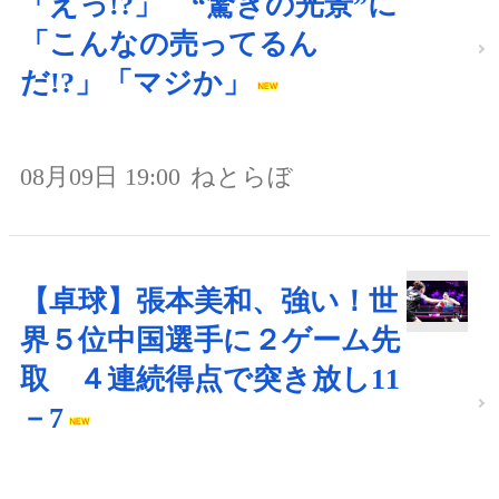
「えっ!?」 “驚きの光景”に
「こんなの売ってるん
だ!?」「マジか」
08月09日 19:00
ねとらぼ
【卓球】張本美和、強い！世
界５位中国選手に２ゲーム先
取 ４連続得点で突き放し11
－7