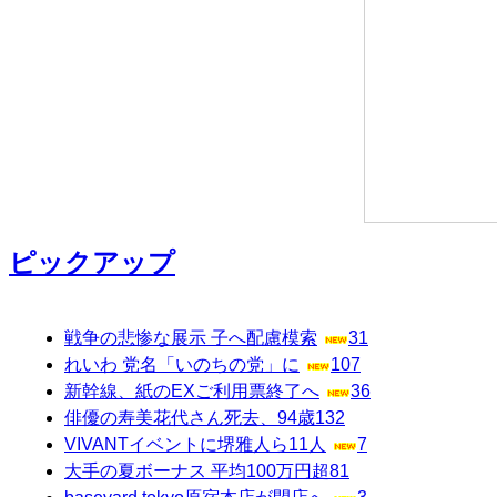
ピックアップ
戦争の悲惨な展示 子へ配慮模索
31
れいわ 党名「いのちの党」に
107
新幹線、紙のEXご利用票終了へ
36
俳優の寿美花代さん死去、94歳
132
VIVANTイベントに堺雅人ら11人
7
大手の夏ボーナス 平均100万円超
81