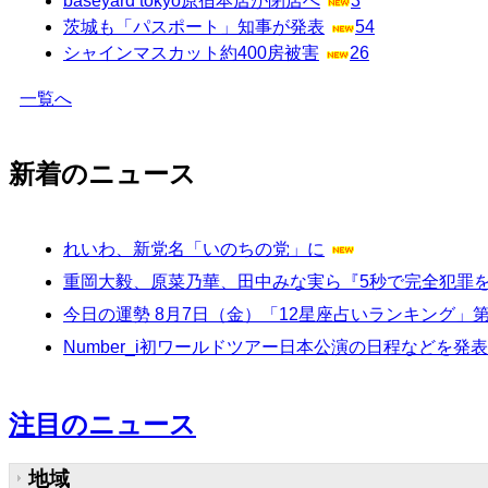
baseyard tokyo原宿本店が閉店へ
3
茨城も「パスポート」知事が発表
54
シャインマスカット約400房被害
26
一覧へ
新着のニュース
れいわ、新党名「いのちの党」に
重岡大毅、原菜乃華、田中みな実ら『5秒で完全犯罪を
今日の運勢 8月7日（金）「12星座占いランキング」
Number_i初ワールドツアー日本公演の日程などを発表
注目のニュース
地域