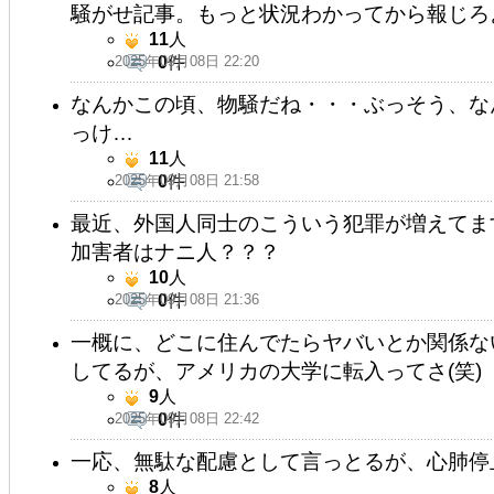
騒がせ記事。もっと状況わかってから報じろ
11
人
2025年09月08日 22:20
0
件
なんかこの頃、物騒だね・・・ぶっそう、な
っけ…
11
人
2025年09月08日 21:58
0
件
最近、外国人同士のこういう犯罪が増えてま
加害者はナニ人？？？
10
人
2025年09月08日 21:36
0
件
一概に、どこに住んでたらヤバいとか関係な
してるが、アメリカの大学に転入ってさ(笑)
9
人
2025年09月08日 22:42
0
件
一応、無駄な配慮として言っとるが、心肺停
8
人