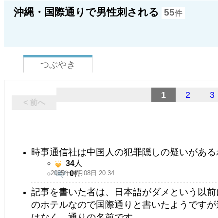
沖縄・国際通りで男性刺される
55
件
つぶやき
1
2
3
< 前へ
時事通信社は中国人の犯罪隠しの疑いがある
34
人
2025年09月08日 20:34
0
件
記事を書いた者は、日本語がダメという以前
のホテルなので国際通りと書いたようですが
はなく、通りの名前です。