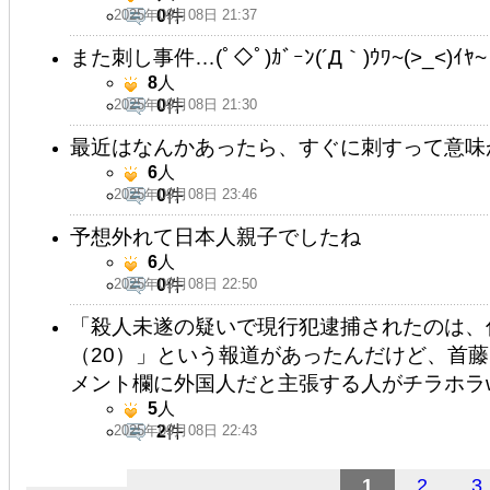
2025年09月08日 21:37
0
件
また刺し事件…(ﾟ◇ﾟ)ｶﾞｰﾝ(´Д｀)ｳﾜ~(>_<)ｲﾔ~
8
人
2025年09月08日 21:30
0
件
最近はなんかあったら、すぐに刺すって意味
6
人
2025年09月08日 23:46
0
件
予想外れて日本人親子でしたね
6
人
2025年09月08日 22:50
0
件
「殺人未遂の疑いで現行犯逮捕されたのは、
（20）」という報道があったんだけど、首藤
メント欄に外国人だと主張する人がチラホラ
5
人
2025年09月08日 22:43
2
件
1
2
3