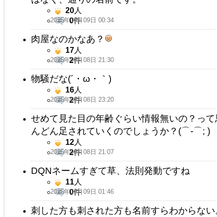
20
人
2025年09月09日 00:34
0
件
肉屋なのかなあ？
17
人
2025年09月08日 21:30
2
件
物騒だな(´・ω・｀)
16
人
2025年09月08日 23:20
2
件
せめて見た目の年齢ぐらい情報無いの？って
んどん足されていくのでしょうか？(⌒-⌒; )
12
人
2025年09月08日 21:07
2
件
DQNネームすぎて草、法則発動ですね
11
人
2025年09月09日 01:46
0
件
刺した方も刺された方も名前すらわからない