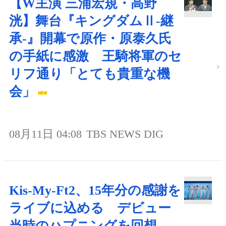
【W主演 三浦宏規・高野
洸】舞台『キングダムⅡ-継
承-』開幕で原作・原泰久氏
の手紙に感激 王騎将軍のセ
リフ通り「とても貴重な機
会」
08月11日 04:08
TBS NEWS DIG
Kis-My-Ft2、15年分の感謝を
ライブに込める デビュー
当時のハプニングを回想