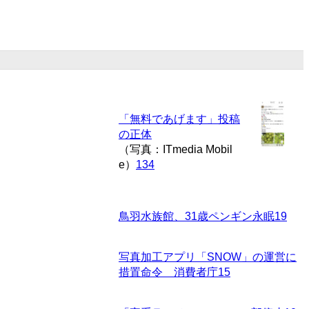
「無料であげます」投稿
の正体
（写真：ITmedia Mobil
e）
134
鳥羽水族館、31歳ペンギン永眠
19
写真加工アプリ「SNOW」の運営に
措置命令 消費者庁
15