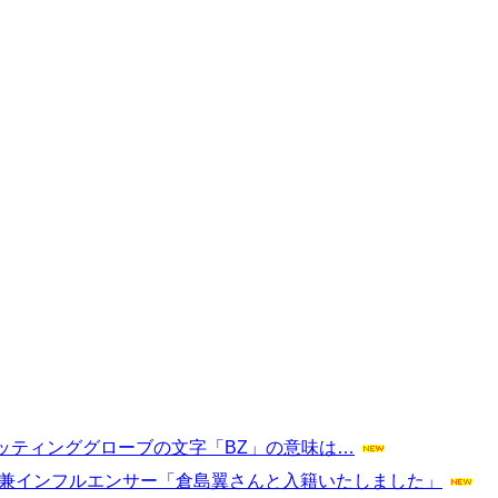
ッティンググローブの文字「BZ」の意味は…
家兼インフルエンサー「倉島翼さんと入籍いたしました」