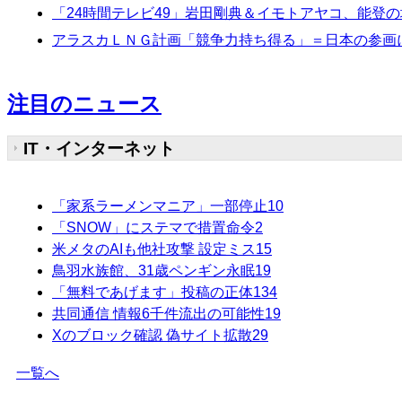
「24時間テレビ49」岩田剛典＆イモトアヤコ、能登
アラスカＬＮＧ計画「競争力持ち得る」＝日本の参画
注目のニュース
IT・インターネット
「家系ラーメンマニア」一部停止
10
「SNOW」にステマで措置命令
2
米メタのAIも他社攻撃 設定ミス
15
鳥羽水族館、31歳ペンギン永眠
19
「無料であげます」投稿の正体
134
共同通信 情報6千件流出の可能性
19
Xのブロック確認 偽サイト拡散
29
一覧へ