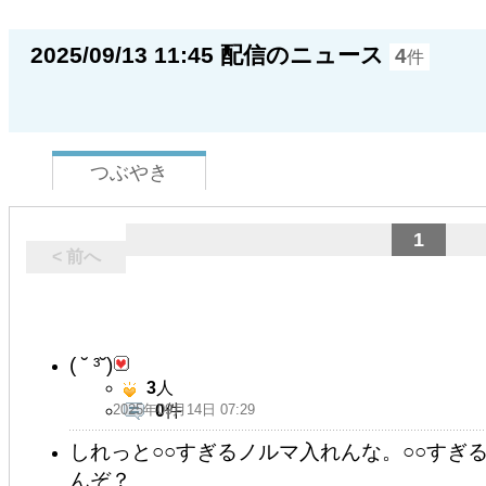
2025/09/13 11:45 配信のニュース
4
件
つぶやき
1
< 前へ
(⁠ ⁠˘⁠ ⁠³⁠˘⁠)⁠
3
人
2025年09月14日 07:29
0
件
しれっと○○すぎるノルマ入れんな。○○すぎ
んぞ？