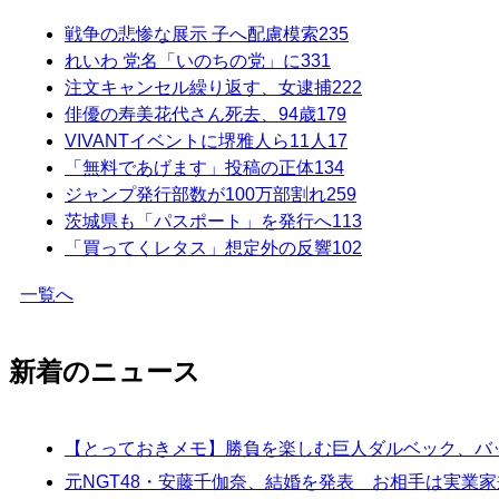
戦争の悲惨な展示 子へ配慮模索
235
れいわ 党名「いのちの党」に
331
注文キャンセル繰り返す、女逮捕
222
俳優の寿美花代さん死去、94歳
179
VIVANTイベントに堺雅人ら11人
17
「無料であげます」投稿の正体
134
ジャンプ発行部数が100万部割れ
259
茨城県も「パスポート」を発行へ
113
「買ってくレタス」想定外の反響
102
一覧へ
新着のニュース
【とっておきメモ】勝負を楽しむ巨人ダルベック、バ
元NGT48・安藤千伽奈、結婚を発表 お相手は実業