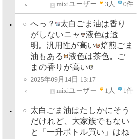
mixiユーザー
3
人
0件
へっ？
太白ごま油は香り
がしないニャ
液色は透
明。汎用性が高い
焙煎ごま
油もある
液色は茶色。ご
まの香りが高い
2025年09月14日 13:17
mixiユーザー
1
人
1件
太白ごま油はたしかにそう
だけれど、大家族でもない
と「一升ボトル買い」はね