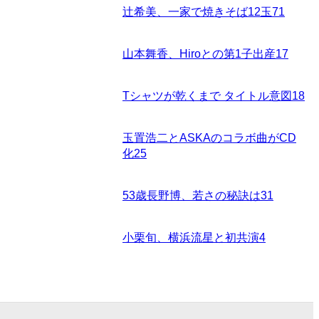
辻希美、一家で焼きそば12玉
71
山本舞香、Hiroとの第1子出産
17
Tシャツが乾くまで タイトル意図
18
玉置浩二とASKAのコラボ曲がCD
化
25
53歳長野博、若さの秘訣は
31
小栗旬、横浜流星と初共演
4