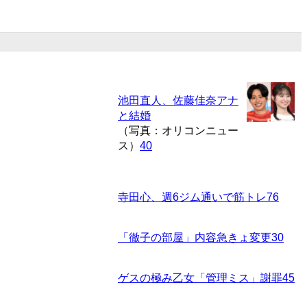
池田直人、佐藤佳奈アナ
と結婚
（写真：オリコンニュー
ス）
40
寺田心、週6ジム通いで筋トレ
76
「徹子の部屋」内容急きょ変更
30
ゲスの極み乙女「管理ミス」謝罪
45