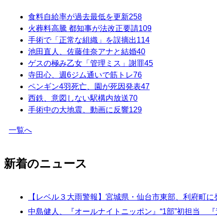
食料自給率が過去最低を更新
258
火葬料高騰 都知事が法改正要請
109
手術で「正常な組織」を誤摘出
114
池田直人、佐藤佳奈アナと結婚
40
ゲスの極み乙女「管理ミス」謝罪
45
寺田心、週6ジム通いで筋トレ
76
ペンギン4羽死亡、園が死因発表
47
西鉄、意図しない駅構内放送
70
手術中の大地震、動画に反響
129
一覧へ
新着のニュース
【レベル３大雨警報】宮城県・仙台市東部、利府町に発表
中島健人、『オールナイトニッポン』“1部”初担当 