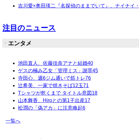
吉川愛×奥田瑛二『名探偵のままでいて』、ナイナイ
注目のニュース
エンタメ
池田直人、佐藤佳奈アナと結婚
40
ゲスの極み乙女「管理ミス」謝罪
45
寺田心、週6ジム通いで筋トレ
76
辻希美、一家で焼きそば12玉
71
Tシャツが乾くまで タイトル意図
18
山本舞香、Hiroとの第1子出産
17
松潤の「偽アカ」に注意喚起
6
一覧へ