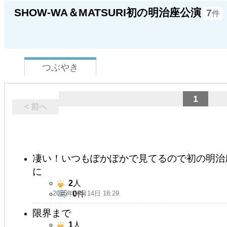
SHOW-WA＆MATSURI初の明治座公演
7
件
つぶやき
1
< 前へ
凄い！いつもぽかぽかで見てるので初の明治
に
2
人
2025年09月14日 18:29
0
件
限界まで
1
人