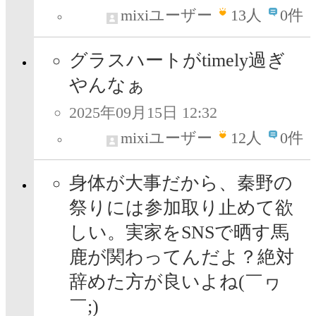
mixiユーザー
13
人
0件
グラスハートがtimely過ぎ
やんなぁ
2025年09月15日 12:32
mixiユーザー
12
人
0件
身体が大事だから、秦野の
祭りには参加取り止めて欲
しい。実家をSNSで晒す馬
鹿が関わってんだよ？絶対
辞めた方が良いよね(￣ヮ
￣;)