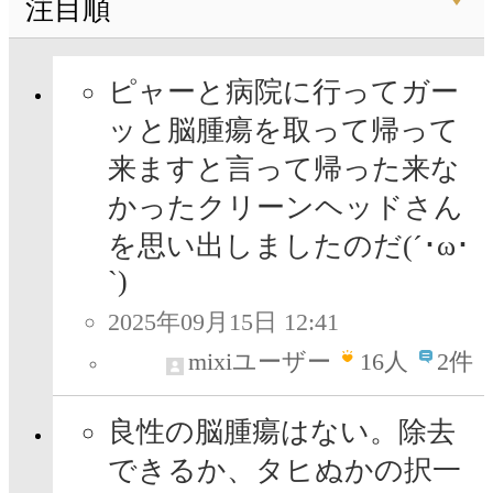
注目順
ピャーと病院に行ってガー
ッと脳腫瘍を取って帰って
来ますと言って帰った来な
かったクリーンヘッドさん
を思い出しましたのだ(´･ω･
`)
2025年09月15日 12:41
mixiユーザー
16
人
2件
良性の脳腫瘍はない。除去
できるか、タヒぬかの択一