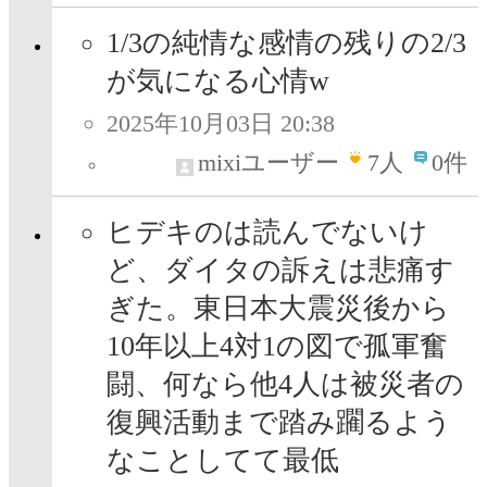
1/3の純情な感情の残りの2/3
が気になる心情w
2025年10月03日 20:38
mixiユーザー
7
人
0件
ヒデキのは読んでないけ
ど、ダイタの訴えは悲痛す
ぎた。東日本大震災後から
10年以上4対1の図で孤軍奮
闘、何なら他4人は被災者の
復興活動まで踏み躙るよう
なことしてて最低