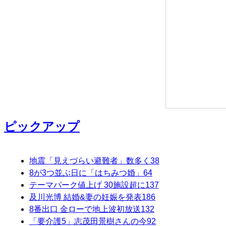
ピックアップ
地震「見えづらい避難者」数多く
38
8が3つ並ぶ日に「はちみつ婚」
64
テーマパーク値上げ 30施設超に
137
及川光博 結婚&妻の妊娠を発表
186
8番出口 金ローで地上波初放送
132
「要介護5」志茂田景樹さんの今
92