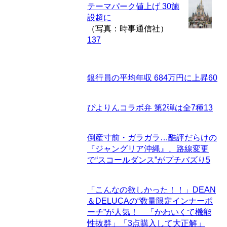
テーマパーク値上げ 30施
設超に
（写真：時事通信社）
137
銀行員の平均年収 684万円に上昇
60
ぴよりんコラボ弁 第2弾は全7種
13
倒産寸前・ガラガラ…酷評だらけの
『ジャングリア沖縄』、路線変更
で“スコールダンス”がプチバズり
5
「こんなの欲しかった！！」DEAN
＆DELUCAの“数量限定インナーポ
ーチ”が人気！ 「かわいくて機能
性抜群」「3点購入して大正解」