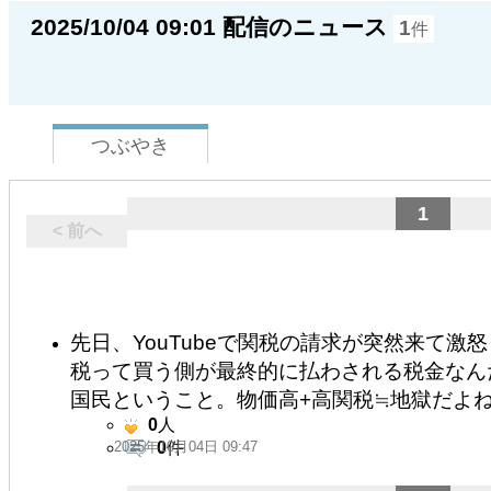
2025/10/04 09:01 配信のニュース
1
件
つぶやき
1
< 前へ
先日、YouTubeで関税の請求が突然来て
税って買う側が最終的に払わされる税金なん
国民ということ。物価高+高関税≒地獄だよ
0
人
2025年10月04日 09:47
0
件