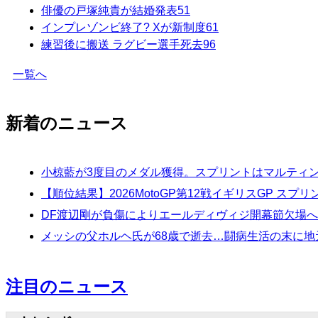
俳優の戸塚純貴が結婚発表
51
インプレゾンビ終了? Xが新制度
61
練習後に搬送 ラグビー選手死去
96
一覧へ
新着のニュース
小椋藍が3度目のメダル獲得。スプリントはマルティンが
【順位結果】2026MotoGP第12戦イギリスGP スプ
DF渡辺剛が負傷によりエールディヴィジ開幕節欠場
メッシの父ホルヘ氏が68歳で逝去…闘病生活の末に
注目のニュース