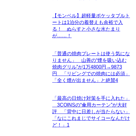
【モンベル】超軽量ポケッタブルト
ートは1泊分の着替えも余裕で入
る！ ぬらすと小さな水たまり
が……！
「普通の焼肉プレートは使う気にな
りません」 山善の“煙を吸い込む
焼肉グリル”が1万4800円→9873
円 「リビングでの焼肉には必須」
「全く煙が出ません」と絶賛
4
「最高の日焼け対策を手に入れた」
3COINSの“傘用カーテン”が大好
評 「背中に日差しが当たらない」
「なにこれまじでサイコーなんだけ
ど！」
1