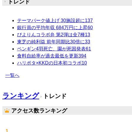
トレンド
テーマパーク値上げ 30施設超に
137
銀行員の平均年収 684万円に上昇
60
ぴよりんコラボ弁 第2弾は全7種
13
東芝の純利益 前年同期比30倍に
33
ペンギン4羽死亡、園が死因発表
61
食料自給率が過去最低を更新
394
ハリポタ×KKDの日本初コラボ
10
一覧へ
ランキング
トレンド
アクセス数ランキング
1