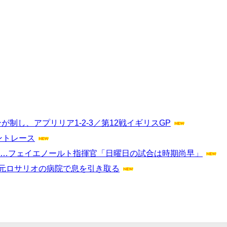
制し、アプリリア1-2-3／第12戦イギリスGP
リントレース
へ…フェイエノールト指揮官「日曜日の試合は時期尚早」
地元ロサリオの病院で息を引き取る