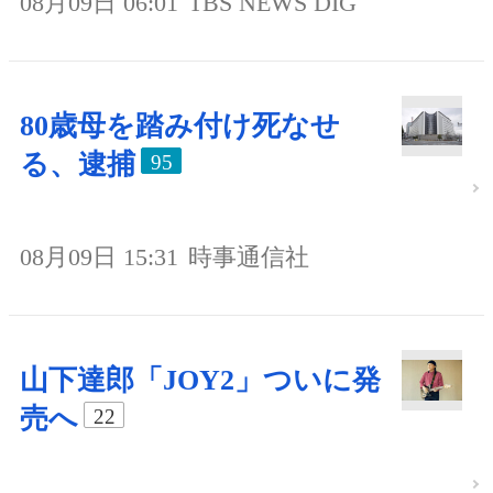
08月09日 06:01
TBS NEWS DIG
80歳母を踏み付け死なせ
る、逮捕
95
08月09日 15:31
時事通信社
山下達郎「JOY2」ついに発
売へ
22