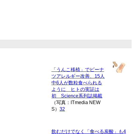
「うんこ移植」でピーナ
ツアレルギー改善、15人
中6人が数粒食べられる
ように ヒトの実証は
初 Science系列誌掲載
（写真：ITmedia NEW
S）
32
飲むだけでなく「食べる炭酸」も
4