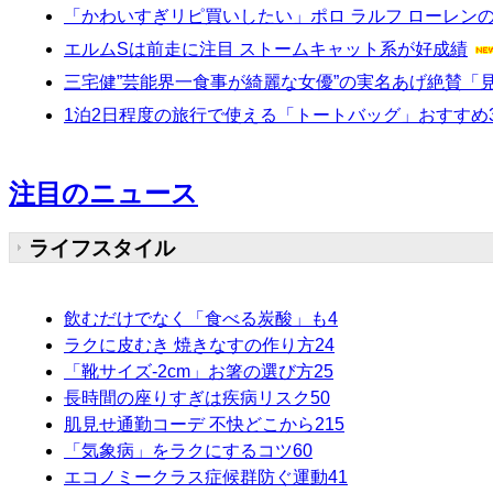
「かわいすぎリピ買いしたい」ポロ ラルフ ローレン
エルムSは前走に注目 ストームキャット系が好成績
三宅健”芸能界一食事が綺麗な女優”の実名あげ絶賛「
1泊2日程度の旅行で使える「トートバッグ」おすすめ3
注目のニュース
ライフスタイル
飲むだけでなく「食べる炭酸」も
4
ラクに皮むき 焼きなすの作り方
24
「靴サイズ-2cm」お箸の選び方
25
長時間の座りすぎは疾病リスク
50
肌見せ通勤コーデ 不快どこから
215
「気象病」をラクにするコツ
60
エコノミークラス症候群防ぐ運動
41