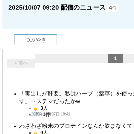
2025/10/07 09:20 配信のニュース
4
件
つぶやき
1
< 前へ
「毒出しが肝要。私はハーブ（薬草）を使っ
す」‥ステマだったかw
3
人
2025年10月07日 18:41
1
件
わざわざ粉末のプロテインなんか飲まなくて
0
人