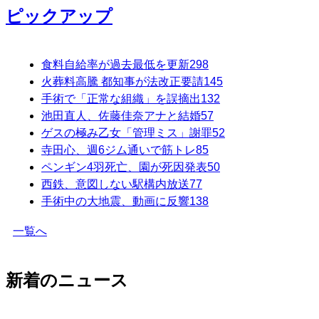
ピックアップ
食料自給率が過去最低を更新
298
火葬料高騰 都知事が法改正要請
145
手術で「正常な組織」を誤摘出
132
池田直人、佐藤佳奈アナと結婚
57
ゲスの極み乙女「管理ミス」謝罪
52
寺田心、週6ジム通いで筋トレ
85
ペンギン4羽死亡、園が死因発表
50
西鉄、意図しない駅構内放送
77
手術中の大地震、動画に反響
138
一覧へ
新着のニュース