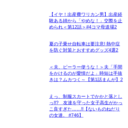
【イヤ！出産費ワリカン男】出産経
験ある姉から「やめな！」交際を止
められ＜第12話＞#4コマ母道場
2
夏の子乗せ自転車は要注意! 熱中症
を防ぐ対策とおすすめグッズ4選
2
＜夫、ピーラー使うな！＞夫「手間
をかけるのが愛情だよ」時短は手抜
きは？ムカつく～【第1話まんが】
2
えっ、制服スカートでかかと落とし
っ!!? 友達を守った女子高生がかっ
こ良すぎた……!!【ないものねだり
の女達。 #746】