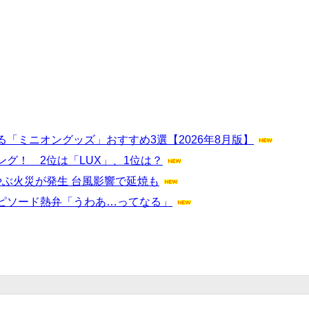
「ミニオングッズ」おすすめ3選【2026年8月版】
グ！ 2位は「LUX」、1位は？
ぶ火災が発生 台風影響で延焼も
ピソード熱弁「うわあ…ってなる」