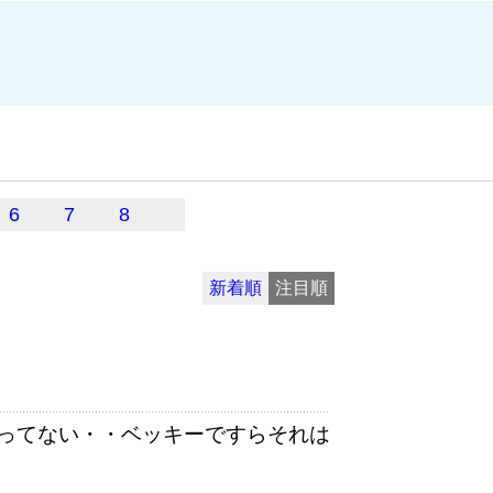
6
7
8
新着順
注目順
ってない・・ベッキーですらそれは