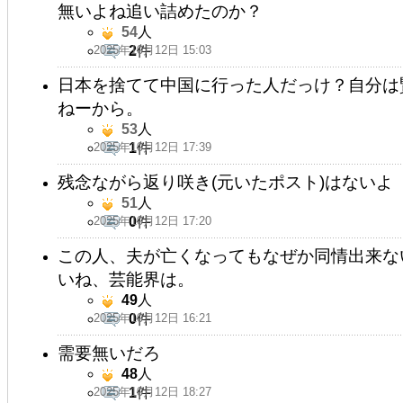
無いよね追い詰めたのか？
54
人
2025年10月12日 15:03
2
件
日本を捨てて中国に行った人だっけ？自分は
ねーから。
53
人
2025年10月12日 17:39
1
件
残念ながら返り咲き(元いたポスト)はないよ
51
人
2025年10月12日 17:20
0
件
この人、夫が亡くなってもなぜか同情出来な
いね、芸能界は。
49
人
2025年10月12日 16:21
0
件
需要無いだろ
48
人
2025年10月12日 18:27
1
件