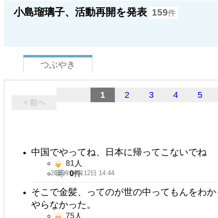
小島瑠璃子、活動再開を発表
159
件
つぶやき
1
2
3
4
5
< 前へ
中国でやってね、日本に帰ってこないでね
81
人
2025年10月12日 14:44
0
件
そこで金髪、ってのが世の中ってもんをわか
やらなかった。
75
人