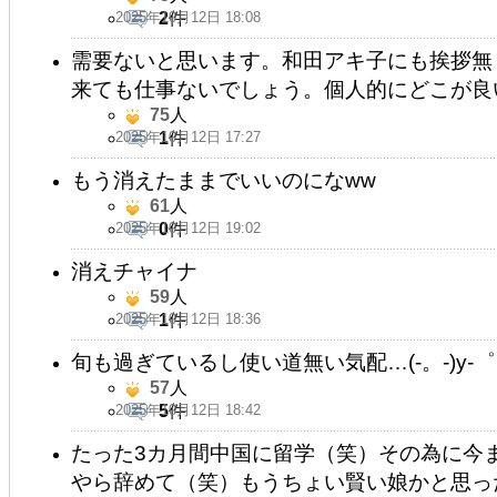
2025年10月12日 18:08
2
件
需要ないと思います。和田アキ子にも挨拶無
来ても仕事ないでしょう。個人的にどこが良
75
人
2025年10月12日 17:27
1
件
もう消えたままでいいのになww
61
人
2025年10月12日 19:02
0
件
消えチャイナ
59
人
2025年10月12日 18:36
1
件
旬も過ぎているし使い道無い気配…(-。-)y-
57
人
2025年10月12日 18:42
5
件
たった3カ月間中国に留学（笑）その為に今
やら辞めて（笑）もうちょい賢い娘かと思っ