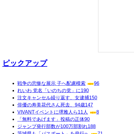
ピックアップ
戦争の悲惨な展示 子へ配慮模索
96
れいわ 党名「いのちの党」に
190
注文キャンセル繰り返す、女逮捕
150
俳優の寿美花代さん死去、94歳
147
VIVANTイベントに堺雅人ら11人
8
「無料であげます」投稿の正体
90
ジャンプ発行部数が100万部割れ
188
茨城県も「パスポート」を発行へ
71