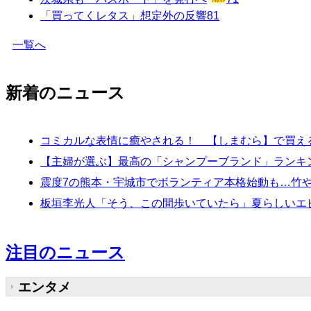
「買ってくレタス」想定外の反響
81
一覧へ
新着のニュース
コミカルな表情に癒やされる！ 【しまむら】で買える
【主婦が選ぶ】最高の「シャンプーブランド」ランキン
震度7の熊本・宇城市でボランティア本格始動も…竹や
板垣李光人「そう、この間歩いていたら」夏らしいエ
注目のニュース
エンタメ