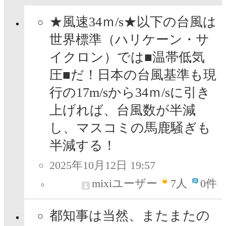
★風速34ｍ/s★以下の台風は
世界標準（ハリケーン・サ
イクロン）では■温帯低気
圧■だ！日本の台風基準も現
行の17m/sから34ｍ/sに引き
上げれば、台風数が半減
し、マスコミの馬鹿騒ぎも
半減する！
2025年10月12日 19:57
mixiユーザー
7
人
0件
都知事は当然、またまたの