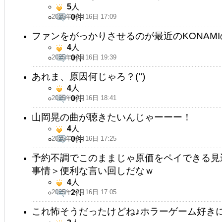
5
人
2025年10月16日 17:09
0
件
ファンをがっかりさせるのが最近のKONAM
4
人
2025年10月16日 19:39
0
件
あれま、原因何じゃろ？(’’)
4
人
2025年10月16日 18:41
0
件
山岡晃の曲が聴きたいんじゃーーー！
4
人
2025年10月16日 17:25
0
件
予約不調でこのままじゃ原価をペイできる見
事情＞便利な言い回しだなｗ
4
人
2025年10月16日 17:05
2
件
これ怖そうだったけどね♪ホラーゲーム好き