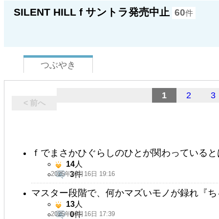
SILENT HILL f サントラ発売中止
60
件
つぶやき
1
2
3
< 前へ
ｆでまさかひぐらしのひとが関わっていると
14
人
2025年10月16日 19:16
3
件
マスター段階で、何かマズいモノが録れ『ち
13
人
2025年10月16日 17:39
0
件