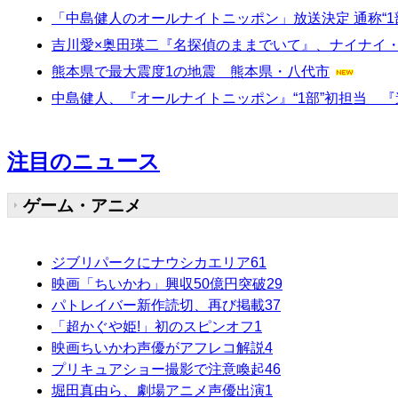
「中島健人のオールナイトニッポン」放送決定 通称“1
吉川愛×奥田瑛二『名探偵のままでいて』、ナイナイ
熊本県で最大震度1の地震 熊本県・八代市
中島健人、『オールナイトニッポン』“1部”初担当 
注目のニュース
ゲーム・アニメ
ジブリパークにナウシカエリア
61
映画「ちいかわ」興収50億円突破
29
パトレイバー新作読切、再び掲載
37
「超かぐや姫!」初のスピンオフ
1
映画ちいかわ声優がアフレコ解説
4
プリキュアショー撮影で注意喚起
46
堀田真由ら、劇場アニメ声優出演
1