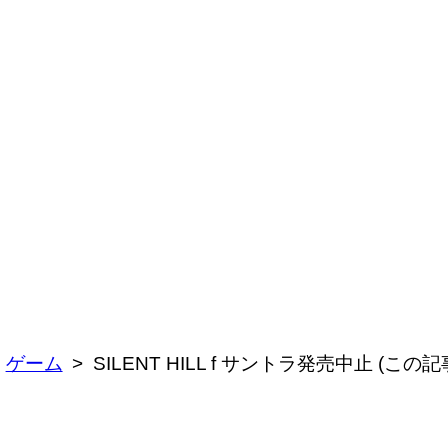
ゲーム
SILENT HILL f サントラ発売中止 (