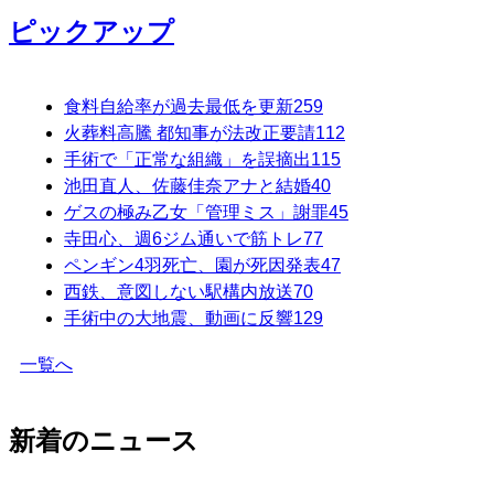
ピックアップ
食料自給率が過去最低を更新
259
火葬料高騰 都知事が法改正要請
112
手術で「正常な組織」を誤摘出
115
池田直人、佐藤佳奈アナと結婚
40
ゲスの極み乙女「管理ミス」謝罪
45
寺田心、週6ジム通いで筋トレ
77
ペンギン4羽死亡、園が死因発表
47
西鉄、意図しない駅構内放送
70
手術中の大地震、動画に反響
129
一覧へ
新着のニュース