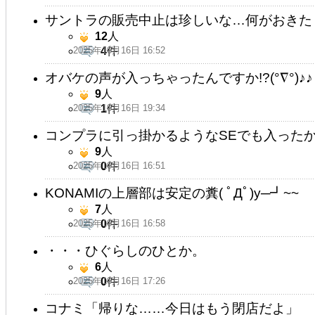
サントラの販売中止は珍しいな…何がおきた？
12
人
2025年10月16日 16:52
4
件
オバケの声が入っちゃったんですか!?(°∇°)♪♪
9
人
2025年10月16日 19:34
1
件
コンプラに引っ掛かるようなSEでも入った
9
人
2025年10月16日 16:51
0
件
KONAMIの上層部は安定の糞( ﾟДﾟ)y─┛~~
7
人
2025年10月16日 16:58
0
件
・・・ひぐらしのひとか。
6
人
2025年10月16日 17:26
0
件
コナミ「帰りな……今日はもう閉店だよ」