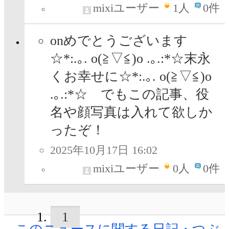
mixiユーザー
1
人
0件
onめでとうございます
☆*:.｡. o(≧▽≦)o .｡.:*☆末永
くお幸せに☆*:.｡. o(≧▽≦)o
.｡.:*☆ でもこの記事、役
名や顔写真は入れて欲しか
ったぞ！
2025年10月17日 16:02
mixiユーザー
0
人
0件
1