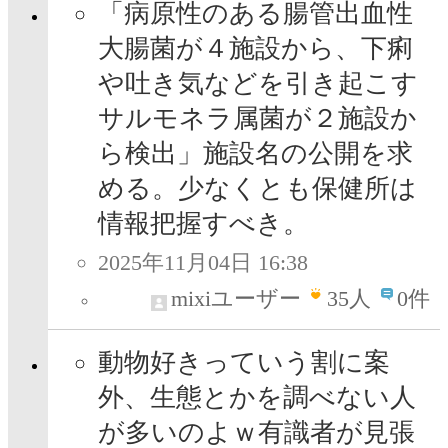
「病原性のある腸管出血性
大腸菌が４施設から、下痢
や吐き気などを引き起こす
サルモネラ属菌が２施設か
ら検出」施設名の公開を求
める。少なくとも保健所は
情報把握すべき。
2025年11月04日 16:38
mixiユーザー
35
人
0件
動物好きっていう割に案
外、生態とかを調べない人
が多いのよｗ有識者が見張