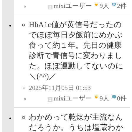
mixiユーザー
9
人
2件
HbA1c値が黄信号だったの
でほぼ毎日夕飯前にめかぶ
食って約１年。先日の健康
診断で青信号に変わりまし
た。ほぼ運動してないのに
＼(^^)／
2025年11月05日 01:53
mixiユーザー
9
人
0件
わかめって乾燥が主流なん
だろうか。うちは塩蔵わか