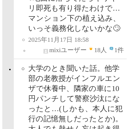
リ即死も有り得たわけで…
マンション下の植え込み、
いっそ義務化しないかな🙄
2025年11月17日 18:58
mixiユーザー
18
人
1件
大学のとき聞いた話。他学
部の老教授がインフルエン
ザで休養中、隣家の車に10
円パンチして警察沙汰にな
ったと…(しかも、本人に犯
行の記憶無しだったとか)。
大人でも熱せん妄は起き得