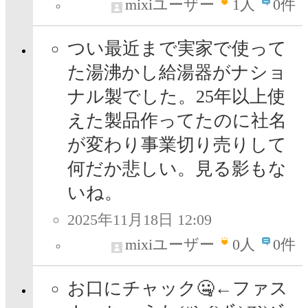
mixiユーザー
1
人
0件
つい最近まで実家で使って
た湯沸かし給湯器がナショ
ナル製でした。25年以上使
えた製品作ってたのに社名
が変わり事業切り売りして
何だか悲しい。見る影もな
いね。
2025年11月18日 12:09
mixiユーザー
0
人
0件
お口にチャック🤐←ファス