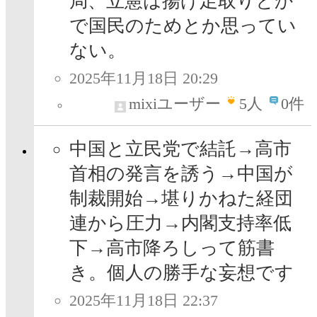
局、立憲は揚げ足取りとか
で国民のためとか思ってい
ない。
2025年11月18日 20:29
mixiユーザー
5
人
0件
中国と立民党で結託→高市
首相の発言を誘う→中国が
制裁開始→堪りかねた経団
連から圧力→内閣支持率低
下→高市降ろしって筋書
き。個人の勝手な妄想です
2025年11月18日 22:37