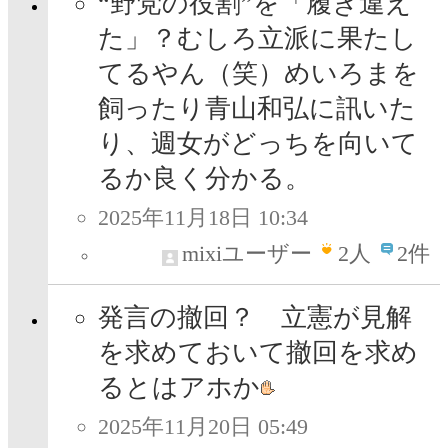
“野党の役割”を「履き違え
た」？むしろ立派に果たし
てるやん（笑）めいろまを
飼ったり青山和弘に訊いた
り、週女がどっちを向いて
るか良く分かる。
2025年11月18日 10:34
mixiユーザー
2
人
2件
発言の撤回？ 立憲が見解
を求めておいて撤回を求め
るとはアホか
2025年11月20日 05:49