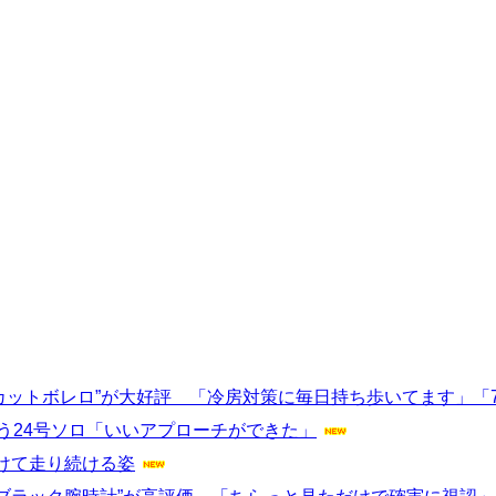
カットボレロ”が大好評 「冷房対策に毎日持ち歩いてます」「
う24号ソロ「いいアプローチができた」
けて走り続ける姿