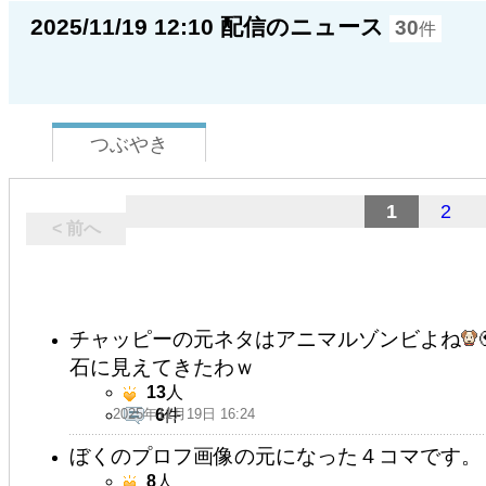
2025/11/19 12:10 配信のニュース
30
件
つぶやき
1
2
< 前へ
チャッピーの元ネタはアニマルゾンビよね
石に見えてきたわｗ
13
人
2025年11月19日 16:24
6
件
ぼくのプロフ画像の元になった４コマです。
8
人