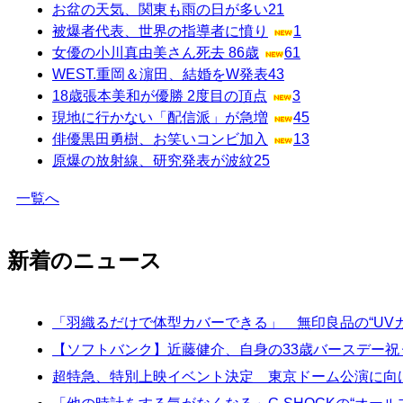
お盆の天気、関東も雨の日が多い
21
被爆者代表、世界の指導者に憤り
1
女優の小川真由美さん死去 86歳
61
WEST.重岡＆濵田、結婚をW発表
43
18歳張本美和が優勝 2度目の頂点
3
現地に行かない「配信派」が急増
45
俳優黒田勇樹、お笑いコンビ加入
13
原爆の放射線、研究発表が波紋
25
一覧へ
新着のニュース
「羽織るだけで体型カバーできる」 無印良品の“UV
【ソフトバンク】近藤健介、自身の33歳バースデー祝
超特急、特別上映イベント決定 東京ドーム公演に向