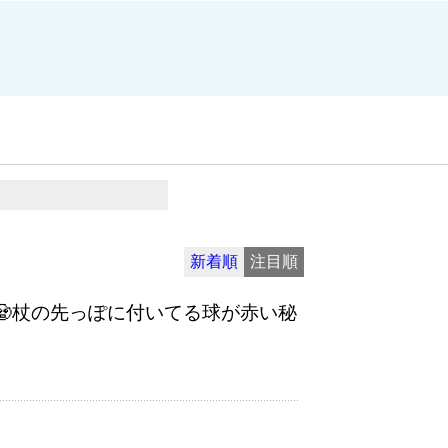
新着順
注目順
🧟杖の先っぽに付いてる球が赤い秘