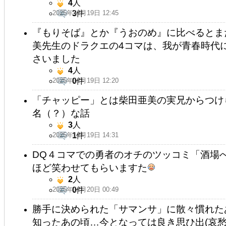
4
人
2025年11月19日 12:45
3
件
『もりそば』とか『うおのめ』に比べるとまだ
美先生のドラクエの4コマは、我が青春時代
さいました
4
人
2025年11月19日 12:20
0
件
「チャッピー」とは柴田亜美の実兄からつけ
名（？）な話
3
人
2025年11月19日 14:31
1
件
DQ４コマでの勇者のオチのツッコミ「酒場
ほど笑わせてもらいますた
2
人
2025年11月20日 00:49
0
件
勝手に決められた「サマンサ」に散々慣れた
知ったあの頃…今となっては良き思ひ出(哀愁