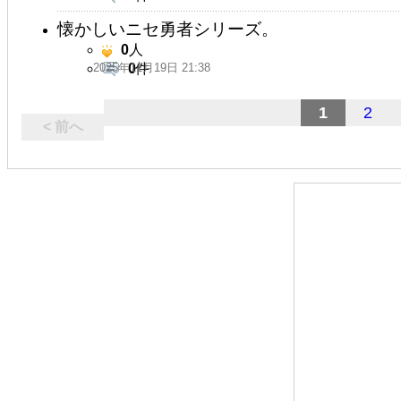
懐かしいニセ勇者シリーズ。
0
人
2025年11月19日 21:38
0
件
1
2
< 前へ