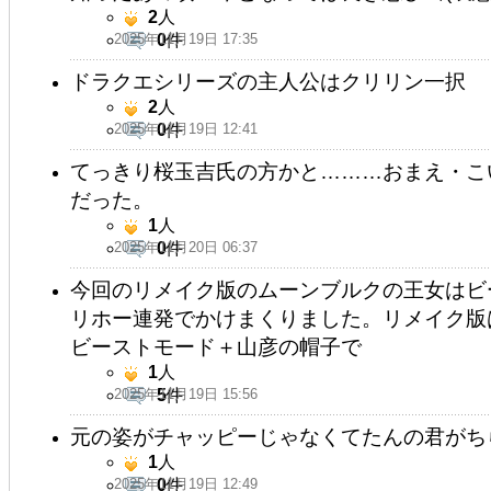
2
人
2025年11月19日 17:35
0
件
ドラクエシリーズの主人公はクリリン一択
2
人
2025年11月19日 12:41
0
件
てっきり桜玉吉氏の方かと………おまえ・こ
だった。
1
人
2025年11月20日 06:37
0
件
今回のリメイク版のムーンブルクの王女はビ
リホー連発でかけまくりました。リメイク版
ビーストモード＋山彦の帽子で
1
人
2025年11月19日 15:56
5
件
元の姿がチャッピーじゃなくてたんの君がち
1
人
2025年11月19日 12:49
0
件