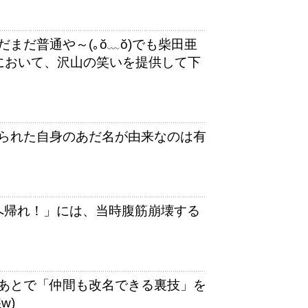
まだ普通や～(｡ŏ﹏ŏ)でも柴田亜
において、沢山の笑いを提供して下
られた自身のあだ名が由来なのは有
へ帰れ！」には、当時腹筋崩壊する
あとで「仲間も改名できる裏技」を
w)