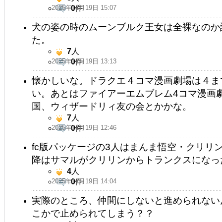
2025年11月19日 15:07
0
件
犬の姿の時のムーンブルク王女は全裸なのか
た。
7
人
2025年11月19日 13:13
0
件
懐かしいな。ドラクエ４コマ漫画劇場は４ま
い。あとはファイアーエムブレム4コマ漫画
国、ウィザードリィ友の会とかかな。
7
人
2025年11月19日 12:46
0
件
fc版パッケージの3人はまんま悟空・クリリ
降はサマルがクリリンからトランクスになっ
4
人
2025年11月19日 14:04
0
件
実際のところ、仲間にしないと進められない
こかで止められてしまう？？