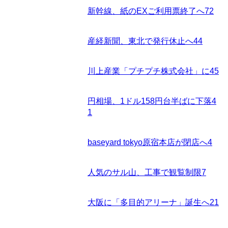
新幹線、紙のEXご利用票終了へ
72
産経新聞、東北で発行休止へ
44
川上産業「プチプチ株式会社」に
45
円相場、1ドル158円台半ばに下落
4
1
baseyard tokyo原宿本店が閉店へ
4
人気のサル山、工事で観覧制限
7
大阪に「多目的アリーナ」誕生へ
21