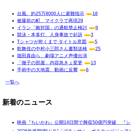
台風、約25万8000人に避難指示
18
被爆前の町、マイクラで再現
29
イラン「敵対国」の通航禁止検討
9
競泳・本多灯、人身事故で起訴
3
Tシャツが乾くまで タイトル意図
5
歌舞伎の中村小三郎さん書類送検
25
堀田真由ら、劇場アニメ声優出演
「徹子の部屋」内容急きょ変更
13
手術中の大地震、動画に反響
6
一覧へ
新着のニュース
映画『ちいかわ』公開14日間で興収50億円突破 『