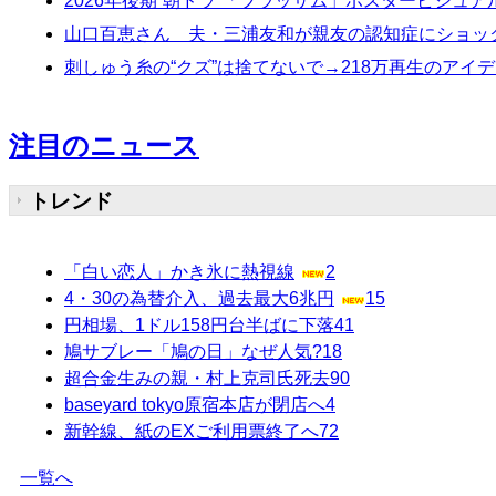
2026年後期“朝ドラ”「ブラッサム」ポスタービジュ
山口百恵さん 夫・三浦友和が親友の認知症にショッ
刺しゅう糸の“クズ”は捨てないで→218万再生のア
注目のニュース
トレンド
「白い恋人」かき氷に熱視線
2
4・30の為替介入、過去最大6兆円
15
円相場、1ドル158円台半ばに下落
41
鳩サブレー「鳩の日」なぜ人気?
18
超合金生みの親・村上克司氏死去
90
baseyard tokyo原宿本店が閉店へ
4
新幹線、紙のEXご利用票終了へ
72
一覧へ