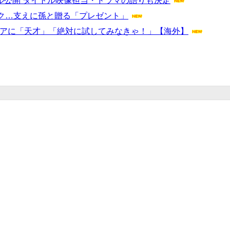
アル公開 タイトル映像担当・ドラマの語りも決定
ク…支えに孫と贈る「プレゼント」
イデアに「天才」「絶対に試してみなきゃ！」【海外】