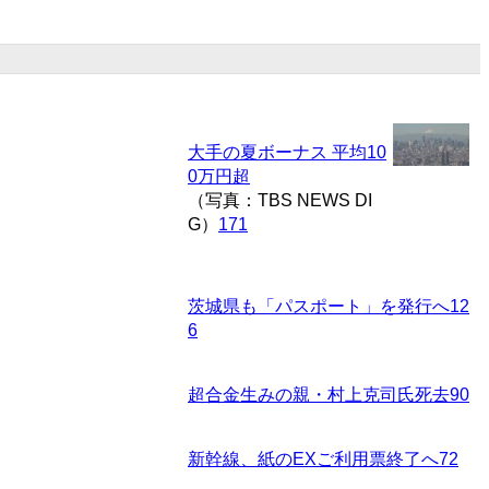
大手の夏ボーナス 平均10
0万円超
（写真：TBS NEWS DI
G）
171
茨城県も「パスポート」を発行へ
12
6
超合金生みの親・村上克司氏死去
90
新幹線、紙のEXご利用票終了へ
72