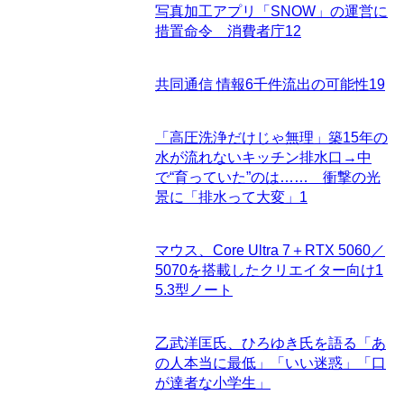
写真加工アプリ「SNOW」の運営に
措置命令 消費者庁
12
共同通信 情報6千件流出の可能性
19
「高圧洗浄だけじゃ無理」築15年の
水が流れないキッチン排水口→中
で“育っていた”のは…… 衝撃の光
景に「排水って大変」
1
マウス、Core Ultra 7＋RTX 5060／
5070を搭載したクリエイター向け1
5.3型ノート
乙武洋匡氏、ひろゆき氏を語る「あ
の人本当に最低」「いい迷惑」「口
が達者な小学生」