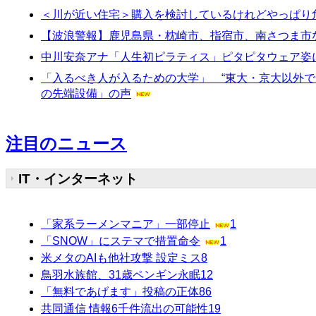
＜川が近い住宅＞購入を検討しているけれどやっぱり
【波浪警報】鹿児島県・枕崎市、指宿市、南さつま市など
中川安奈アナ「人生初ピラティス」ピタピタウェア姿
「入るべき人が入るための大学」 “東大・京大以外
の先端設備」の声
注目のニュース
IT・インターネット
「家系ラーメンマニア」一部停止
1
「SNOW」にステマで措置命令
1
米メタのAIも他社攻撃 設定ミス
8
鳥羽水族館、31歳ペンギン永眠
12
「無料であげます」投稿の正体
86
共同通信 情報6千件流出の可能性
19