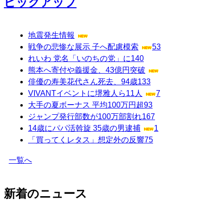
ピックアップ
地震発生情報
戦争の悲惨な展示 子へ配慮模索
53
れいわ 党名「いのちの党」に
140
熊本へ寄付や義援金、43億円突破
俳優の寿美花代さん死去、94歳
133
VIVANTイベントに堺雅人ら11人
7
大手の夏ボーナス 平均100万円超
93
ジャンプ発行部数が100万部割れ
167
14歳にパパ活斡旋 35歳の男逮捕
1
「買ってくレタス」想定外の反響
75
一覧へ
新着のニュース