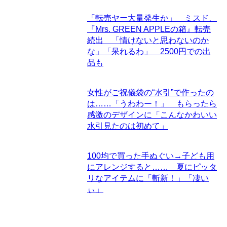
「転売ヤー大量発生か」 ミスド、
『Mrs. GREEN APPLEの箱』転売
続出 「情けないと思わないのか
な」「呆れるわ」 2500円での出
品も
女性がご祝儀袋の“水引”で作ったの
は……「うわわー！」 もらったら
感激のデザインに「こんなかわいい
水引見たのは初めて」
100均で買った手ぬぐい→子ども用
にアレンジすると…… 夏にピッタ
リなアイテムに「斬新！」「凄い
ぃ」