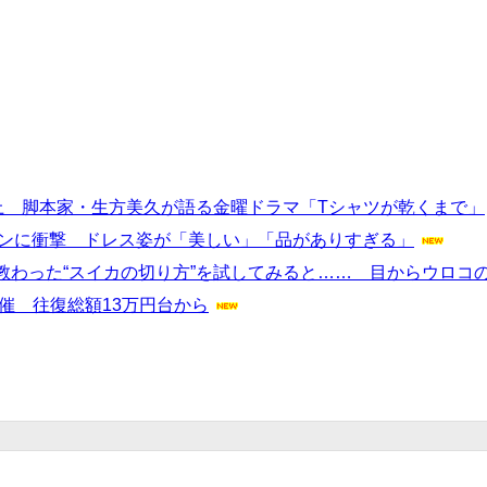
上 脚本家・生方美久が語る金曜ドラマ「Tシャツが乾くまで」
ーションに衝撃 ドレス姿が「美しい」「品がありすぎる」
教わった“スイカの切り方”を試してみると…… 目からウロコ
催 往復総額13万円台から