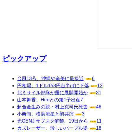
ピックアップ
台風13号、沖縄や奄美に最接近
6
円相場、1ドル158円台半ばに下落
12
北ミサイル部隊が露に展開開始か
31
山本舞香、Hiroとの第1子出産
7
超合金生みの親・村上克司氏死去
46
小栗旬、横浜流星と初共演
3
光GENJIサブスク解禁、19日から
11
カズレーザー、珍しいパープル姿
18