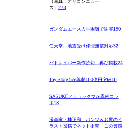
（写真：オリコンニュー
ス）
273
ガンダムエース入手困難で謝罪
150
任天堂、地震受け修理無償対応
32
パトレイバー新作読切、再び掲載
24
Toy Story 5が興収100億円突破
10
SASUKEとリラックマが異例コラ
ボ
18
漫画家・桂正和、パンツ＆お尻のイ
ラスト投稿でネット衝撃「この質感