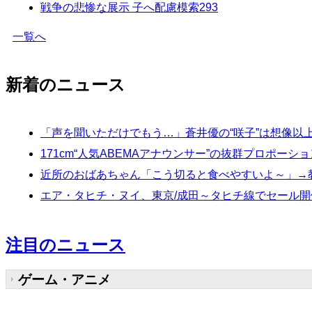
戦争の悲惨な展示 子へ配慮模索
293
一覧へ
新着のニュース
「声を聞いただけでもう…」蒼井優の“咲子”は想像以
171cm“人気ABEMAアナウンサー”の抜群プロポ
近所のおばあちゃん「こう切ると食べやすいよ～」→
エア・タヒチ・ヌイ、東京/成田～タヒチ線でセール開
注目のニュース
ゲーム・アニメ