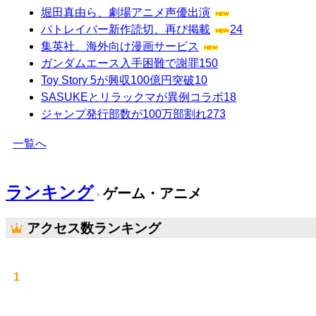
堀田真由ら、劇場アニメ声優出演
パトレイバー新作読切、再び掲載
24
集英社、海外向け漫画サービス
ガンダムエース入手困難で謝罪
150
Toy Story 5が興収100億円突破
10
SASUKEとリラックマが異例コラボ
18
ジャンプ発行部数が100万部割れ
273
一覧へ
ランキング
ゲーム・アニメ
アクセス数ランキング
1