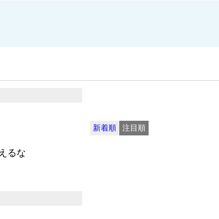
新着順
注目順
えるな