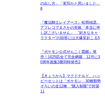
の出し方」「実写かと思いました」
8
『魔法騎士レイアース』松岡禎丞、
アフレコでまさかの失敗「本当に申
し訳ございません」 "好きなキャ
ラクター”の回答には大爆笑起こる
5
『ポケモン公式ぜんこく図鑑』発
売！1025匹全て完全網羅 12月に3
0周年画集3冊同時発売
2
【きょうから】マクドナルド、ハッ
ピーセットは「ポケモン」30種類勢
ぞろいの全12種 “購入制限”で対策
11