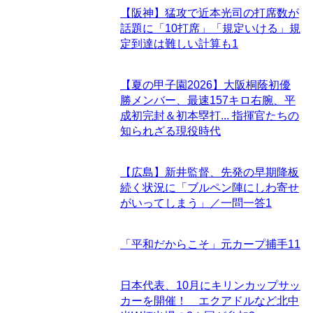
【阪神】猛攻で近本光司の打席数が
話題に「10打席」「規定いける」規
定到達は難しい計算も
1
【夏の甲子園2026】大阪桐蔭初優
勝メンバー、最速157キロ右腕、平
成初完封＆初本塁打... 指揮官たちの
知られざる現役時代
【広島】新井監督、先発の早期降板
続く状況に「ブルペン陣にしわ寄せ
がいってしまう」／一問一答
1
「平和だからこそ」元カープ捕手
11
日本代表、10月にキリンカップサッ
カーを開催！ エクアドルなど北中