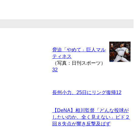
脅迫「やめて」巨人マル
ティネス
（写真：日刊スポーツ）
32
長州小力、25日にリング復帰
12
【DeNA】相川監督「どんな投球が
したいのか、全く見えない」ビド２
回８失点が響き反撃及ばず