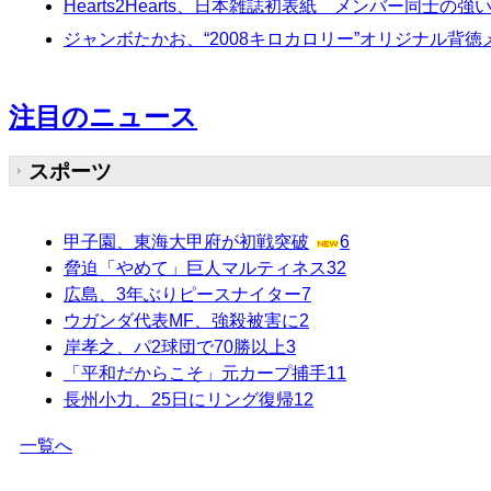
Hearts2Hearts、日本雑誌初表紙 メンバー同士
ジャンボたかお、“2008キロカロリー”オリジナル
注目のニュース
スポーツ
甲子園、東海大甲府が初戦突破
6
脅迫「やめて」巨人マルティネス
32
広島、3年ぶりピースナイター
7
ウガンダ代表MF、強殺被害に
2
岸孝之、パ2球団で70勝以上
3
「平和だからこそ」元カープ捕手
11
長州小力、25日にリング復帰
12
一覧へ