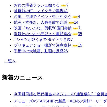
お盆の帰省ラッシュ始まる
9
被爆前の町、マイクラで再現
41
台風、沖縄でイベント中止相次ぐ
4
競泳・本多灯、人身事故で起訴
14
映画「ちいかわ」興収50億円突破
7
歌舞伎の中村小三郎さん書類送検
35
Tシャツが乾くまで タイトル意図
7
プリキュアショー撮影で注意喚起
15
手術中の大地震、動画に反響
26
一覧へ
新着のニュース
今田耕司語る歴代担当マネジャーの“通過儀礼”「全員
アミューズ×STARSHIPの新星・AENの“素顔” 