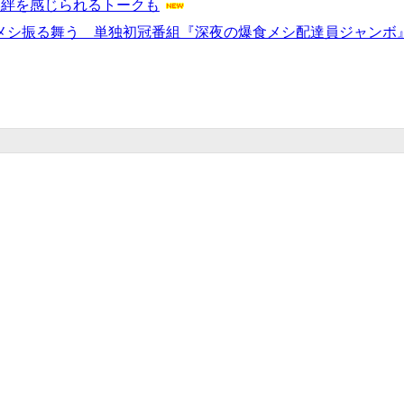
の強い絆を感じられるトークも
背徳メシ振る舞う 単独初冠番組『深夜の爆食メシ配達員ジャンボ