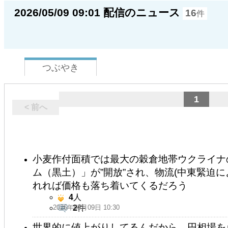
2026/05/09 09:01 配信のニュース
16
件
つぶやき
1
< 前へ
小麦作付面積では最大の穀倉地帯ウクライナ
ム（黒土）」が”開放”され、物流(中東緊迫
れれば価格も落ち着いてくるだろう
4
人
2026年05月09日 10:30
2
件
世界的に値上がりしてるんだから、円相場を