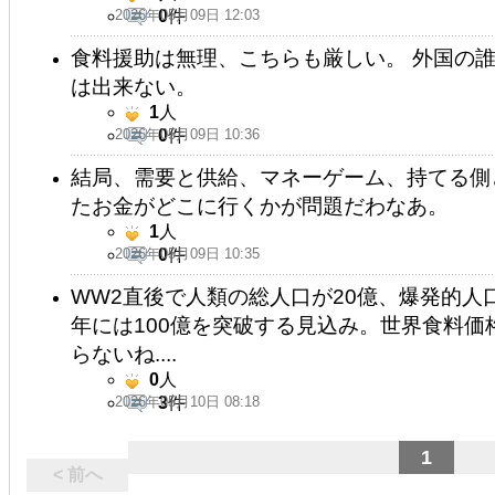
2026年05月09日 12:03
0
件
食料援助は無理、こちらも厳しい。 外国の誰
は出来ない。
1
人
2026年05月09日 10:36
0
件
結局、需要と供給、マネーゲーム、持てる側
たお金がどこに行くかが問題だわなあ。
1
人
2026年05月09日 10:35
0
件
WW2直後で人類の総人口が20億、爆発的人口
年には100億を突破する見込み。世界食料
らないね....
0
人
2026年05月10日 08:18
3
件
1
< 前へ