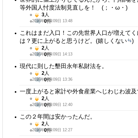
等外国人忖度法制見直しを！ (；・ω・)
3
人
2026年05月09日 13:48
0
件
これはまだ入口！この先世界人口が増えてく
は？更に上がると思うけど。(嬉しくない
)
2
人
2026年05月09日 14:13
0
件
現代に則した墾田永年私財法を。
2
人
2026年05月09日 13:36
0
件
一度上がると家計や外食産業へじわじわ波及
2
人
2026年05月09日 12:40
0
件
この２年間は安かったんだ。
2
人
2026年05月09日 12:27
0
件