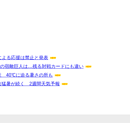
による応援は禁止と発表
目下の宿敵巨人は…残る対戦カードにも違い
意 40℃に迫る暑さの所も
は猛暑が続く 2週間天気予報