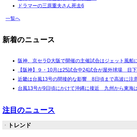
ドラマーの三原重夫さん死去
6
一覧へ
新着のニュース
阪神、京セラD大阪で開催の主催試合はジェット風船
【阪神】９・10月は25試合中24試合が屋外球場 
近畿は台風13号の間接的な影響 8日頃まで高波に注
台風13号が9日頃にかけて沖縄に接近 九州から東海
注目のニュース
トレンド