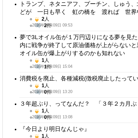
トランプ、ネタニアフ、プーチン、しゅう、
どが 一日も早く 虹の橋を 渡れば 世界
2
人
2026年05月09日 09:53
2
件
夢で3Lオイル缶が１万円辺りになる夢を見た
内に戦争が終了して原油価格が上がらないと
オイル缶が爆上がりするのかも知れない
1
人
2026年05月09日 15:04
1
件
消費税を廃止、各種減税(徴税廃止したって
1
人
2026年05月09日 13:20
0
件
３年超ぶり、ってなんだ？ 「３年２カ月ぶ
1
人
2026年05月09日 13:08
0
件
『今日より明日なんじゃ』
1
人