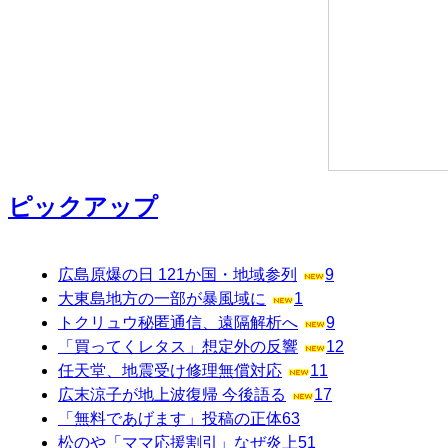
ピックアップ
広島原爆の日 121か国・地域参列
9
大東島地方の一部が暴風域に
1
トクリュウ秘匿通信、遠隔解析へ
9
「買ってくレタス」想定外の反響
12
任天堂、地震受け修理無償対応
11
広末涼子が地上波復帰 今後語る
17
「無料であげます」投稿の正体
63
松のや「ママ応援割引」なぜ炎上
51