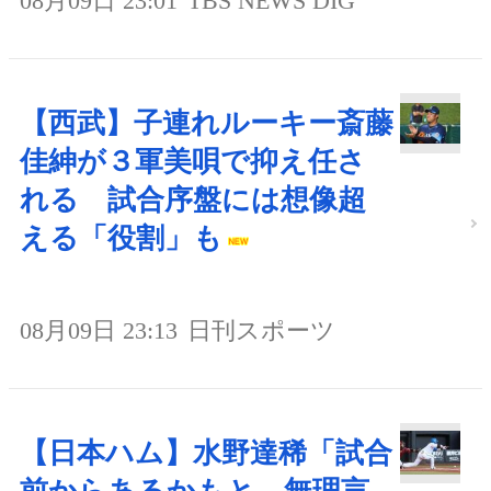
08月09日 23:01
TBS NEWS DIG
【西武】子連れルーキー斎藤
佳紳が３軍美唄で抑え任さ
れる 試合序盤には想像超
える「役割」も
08月09日 23:13
日刊スポーツ
【日本ハム】水野達稀「試合