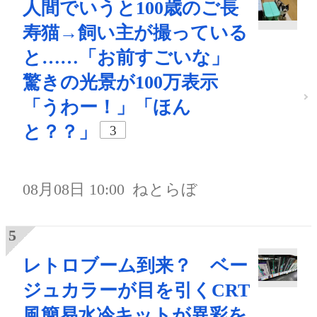
人間でいうと100歳のご長
寿猫→飼い主が撮っている
と……「お前すごいな」
驚きの光景が100万表示
「うわー！」「ほん
と？？」
3
08月08日 10:00
ねとらぼ
レトロブーム到来？ ベー
ジュカラーが目を引くCRT
風簡易水冷キットが異彩を