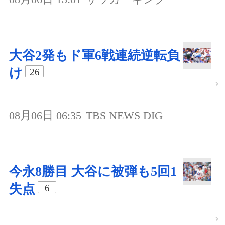
大谷2発もド軍6戦連続逆転負
け
26
08月06日 06:35
TBS NEWS DIG
今永8勝目 大谷に被弾も5回1
失点
6