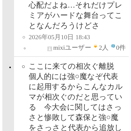
心配だよね…それだけプレ
ミアがハードな舞台ってこ
となんだろうけどさ
2026年05月10日 18:43
mixiユーザー
2
人
0件
ここに来ての相次ぐ離脱
個人的には強○魔なぞ代表
に起用するからこんなカル
マが相次ぐのだと思ってい
る 今大会に関してはさっ
さと惨敗して森保と強○魔
をさっさと代表から追放し