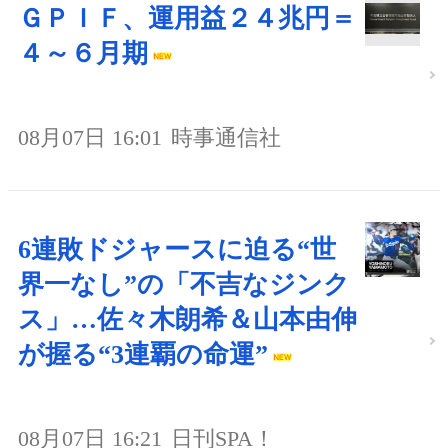
ＧＰＩＦ、運用益２４兆円＝
４～６月期
08月07日 16:01
時事通信社
6連敗ドジャースに迫る“世
界一なし”の「不吉なジンク
ス」…佐々木朗希＆山本由伸
が握る“3連覇の命運”
08月07日 16:21
日刊SPA！