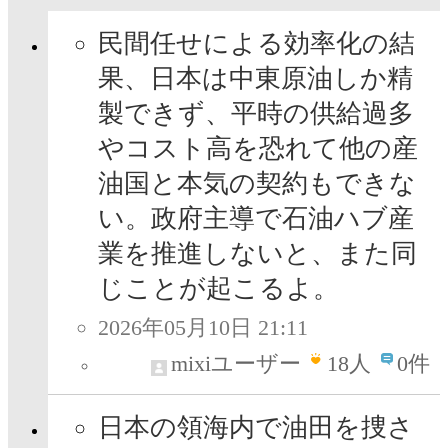
民間任せによる効率化の結
果、日本は中東原油しか精
製できず、平時の供給過多
やコスト高を恐れて他の産
油国と本気の契約もできな
い。政府主導で石油ハブ産
業を推進しないと、また同
じことが起こるよ。
2026年05月10日 21:11
mixiユーザー
18
人
0件
日本の領海内で油田を捜さ