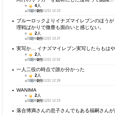
4
人
2026年05月12日 12:23
0
件
ブルーロックよりイナズマイレブンのほうが
理戦ばかりで微塵も面白いと感じない。
2
人
2026年05月12日 13:37
0
件
実写か… イナズマイレブン実写したらもは
2
人
2026年05月12日 12:52
0
件
一人二役の時点で誰か分かった
2
人
2026年05月12日 12:29
0
件
WANIMA
2
人
2026年05月12日 12:23
0
件
落合博満さんの息子さんでもある福嗣さんが