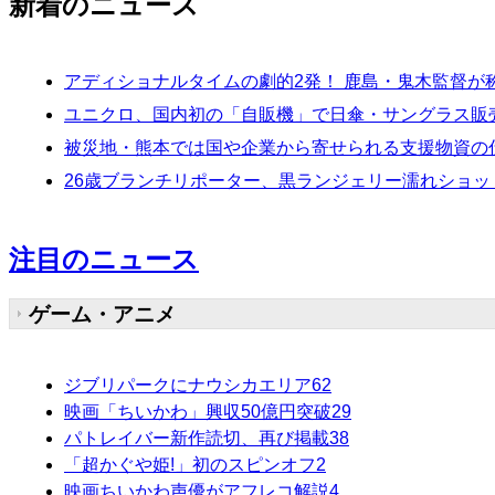
新着のニュース
アディショナルタイムの劇的2発！ 鹿島・鬼木監督が
ユニクロ、国内初の「自販機」で日傘・サングラス販
被災地・熊本では国や企業から寄せられる支援物資の
26歳ブランチリポーター、黒ランジェリー濡れショ
注目のニュース
ゲーム・アニメ
ジブリパークにナウシカエリア
62
映画「ちいかわ」興収50億円突破
29
パトレイバー新作読切、再び掲載
38
「超かぐや姫!」初のスピンオフ
2
映画ちいかわ声優がアフレコ解説
4