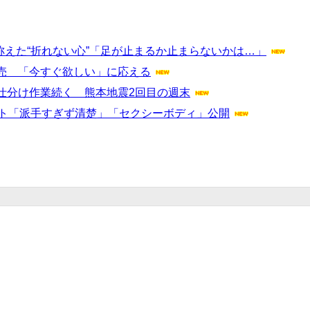
称えた“折れない心”「足が止まるか止まらないかは…」
売 「今すぐ欲しい」に応える
仕分け作業続く 熊本地震2回目の週末
ット「派手すぎず清楚」「セクシーボディ」公開