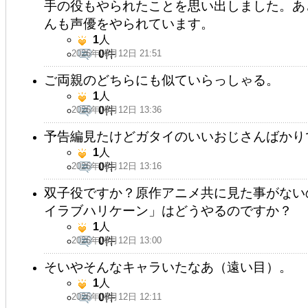
手の役もやられたことを思い出しました。あ
んも声優をやられています。
1
人
2026年05月12日 21:51
0
件
ご両親のどちらにも似ていらっしゃる。
1
人
2026年05月12日 13:36
0
件
予告編見たけどガタイのいいおじさんばかり
1
人
2026年05月12日 13:16
0
件
双子役ですか？原作アニメ共に見た事がない
イラブハリケーン」はどうやるのですか？
1
人
2026年05月12日 13:00
0
件
そいやそんなキャラいたなあ（遠い目）。
1
人
2026年05月12日 12:11
0
件