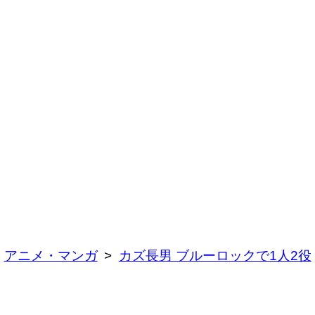
アニメ・マンガ
カズ長男 ブルーロックで1人2役