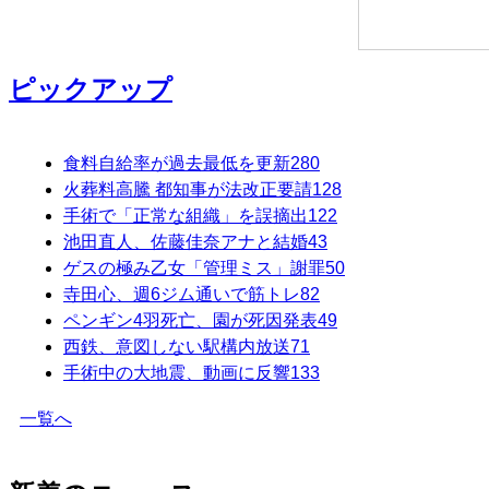
ピックアップ
食料自給率が過去最低を更新
280
火葬料高騰 都知事が法改正要請
128
手術で「正常な組織」を誤摘出
122
池田直人、佐藤佳奈アナと結婚
43
ゲスの極み乙女「管理ミス」謝罪
50
寺田心、週6ジム通いで筋トレ
82
ペンギン4羽死亡、園が死因発表
49
西鉄、意図しない駅構内放送
71
手術中の大地震、動画に反響
133
一覧へ