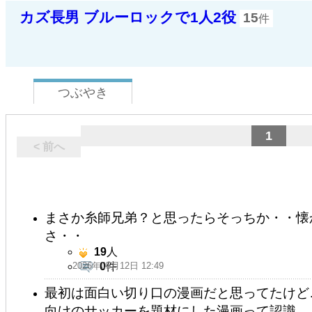
カズ長男 ブルーロックで1人2役
15
件
つぶやき
1
< 前へ
まさか糸師兄弟？と思ったらそっちか・・懐
さ・・
19
人
2026年05月12日 12:49
0
件
最初は面白い切り口の漫画だと思ってたけど
向けのサッカーを題材にした漫画って認識…