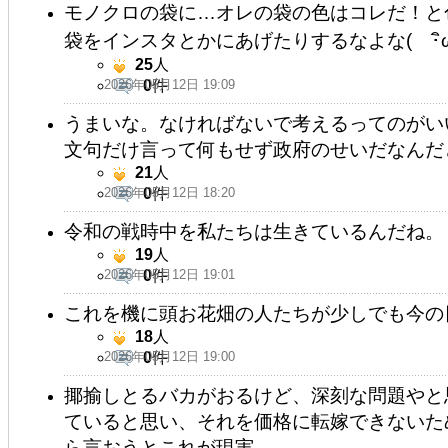
モノクロの袋に…オレの袋の色はコレだ！と
袋をインスタとかにあげたりするなよな( ･ิω･
25
人
2026年05月12日 19:09
0
件
うまいな。なければないで考えるってのがい
文句だけ言って何もせず政府のせいだなんだ
21
人
2026年05月12日 18:20
0
件
令和の戦時中を私たちは生きているんだね。
19
人
2026年05月12日 19:01
0
件
これを機に頭お花畑の人たちが少しでも今の
18
人
2026年05月12日 19:00
0
件
揶揄しとるバカがおるけど、深刻な問題やと
ていると思い、それを価格に転嫁できないた
ら言おうとこれが現実。