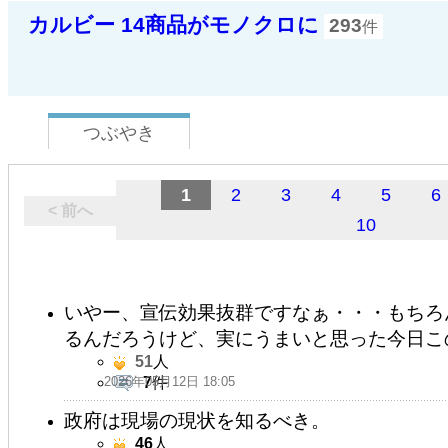
カルビー 14商品がモノクロに
293
件
つぶやき
1
2
3
4
5
6
< 前へ
10
いやー、宣伝効果抜群ですなぁ・・・もちろ
るんだろうけど、実にうまいと思った今日こ
51
人
2026年05月12日 18:05
7
件
政府は現場の現状を知るべき。
46
人