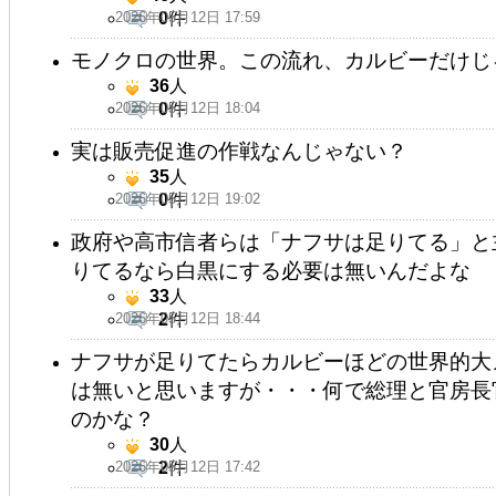
2026年05月12日 17:59
0
件
モノクロの世界。この流れ、カルビーだけじ
36
人
2026年05月12日 18:04
0
件
実は販売促進の作戦なんじゃない？
35
人
2026年05月12日 19:02
0
件
政府や高市信者らは「ナフサは足りてる」と
りてるなら白黒にする必要は無いんだよな
33
人
2026年05月12日 18:44
2
件
ナフサが足りてたらカルビーほどの世界的大
は無いと思いますが・・・何で総理と官房長
のかな？
30
人
2026年05月12日 17:42
2
件