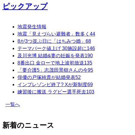
ピックアップ
地震発生情報
地震「見えづらい避難者」数多く
44
8が3つ並ぶ日に「はちみつ婚」
68
テーマパーク値上げ 30施設超に
146
及川光博 結婚&妻の妊娠を発表
190
8番出口 金ローで地上波初放送
135
「要介護5」志茂田景樹さんの今
95
俳優の戸塚純貴が結婚発表
52
インプレゾンビ終了? Xが新制度
69
練習後に搬送 ラグビー選手死去
103
一覧へ
新着のニュース