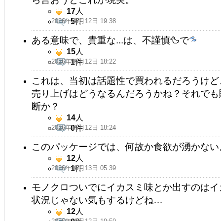
17
人
2026年05月12日 19:38
5
件
ある意味で、貴重な...は、不謹慎🦆で
15
人
2026年05月12日 18:22
1
件
これは、当初は話題性で買われるだろうけど
売り上げはどうなるんだろうかね？それでも
断か？
14
人
2026年05月12日 18:24
0
件
このパッケージでは、何故か食欲が湧かない
12
人
2026年05月13日 05:39
1
件
モノクロついでにイカスミ味とか出すのはイ
状況じゃない気もするけどね…
12
人