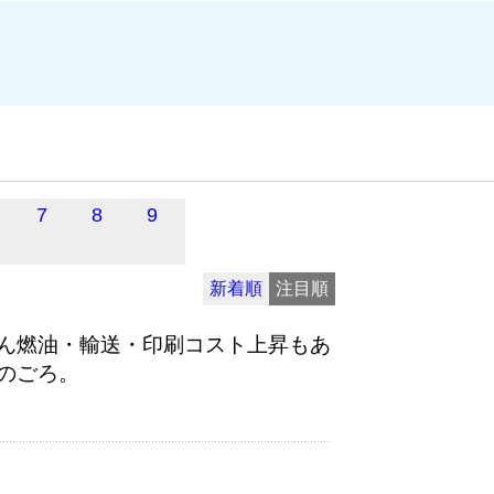
7
8
9
新着順
注目順
ん燃油・輸送・印刷コスト上昇もあ
のごろ。