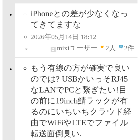
iPhoneとの差が少なくなっ
てきてますな
2026年05月14日 18:12
mixiユーザー
2
人
2件
もう有線の方が確実で良い
のでは? USBかいっそRJ45
なLANでPCと繋ぎたい!目
の前に19inch鯖ラックが有
るのにいちいちクラウド経
由でWiFiやLTEでファイル
転送面倒臭い.