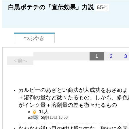
白黒ポテチの「宣伝効果」力説
65
件
つぶやき
1
2
3
< 前へ
カルビーのあざとい商法が大成功をおさめま
＋溶剤の量など微々たるもの。しかも、多色
がインク量＋溶剤量の差も微々たるもの
11
人
2026年05月13日 18:58
3
件
なかなか鋭い目の付け所ですな。確かに全国