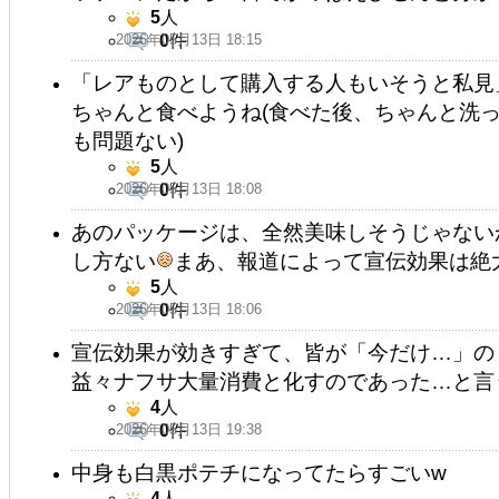
5
人
2026年05月13日 18:15
0
件
「レアものとして購入する人もいそうと私見
ちゃんと食べようね(食べた後、ちゃんと洗
も問題ない)
5
人
2026年05月13日 18:08
0
件
あのパッケージは、全然美味しそうじゃない
し方ない
まあ、報道によって宣伝効果は絶
5
人
2026年05月13日 18:06
0
件
宣伝効果が効きすぎて、皆が「今だけ…」の
益々ナフサ大量消費と化すのであった…と言
4
人
2026年05月13日 19:38
0
件
中身も白黒ポテチになってたらすごいw
4
人