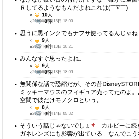
Ｒしてるようなもんだよねこれは(￣∇￣)
10
人
2026年05月13日 18:09
0
件
思うに黒インクでもナフサ使ってるんじゃね？(･
9
人
2026年05月13日 18:21
0
件
みんなすぐ思ったよね。
9
人
2026年05月13日 18:09
0
件
無関係な話で恐縮だが、その昔DisneyST
ミッキーマウスのフィギュア売ってたのよ。
空間で彼だけモノクロという。
8
人
2026年05月14日 05:32
0
件
そういう話じゃないでしょ
カルビーに続き
ガネレンズにも影響が出ている。なんでこう