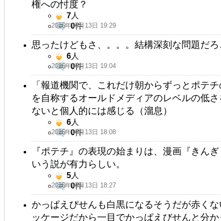
権への忖度？
7
人
2026年05月13日 19:29
0
件
思ったけどもさ、。。。結構深刻な問題だろ
6
人
2026年05月13日 19:04
0
件
「報道機関で、これだけ朝からずっとポテチ
を自称するオールドメディアのレベルの低さ
ないと個人的には感じる（溜息）
6
人
2026年05月13日 18:08
0
件
『ポテチ』の表現の始まりは、漫画『きんぎ
いう説が有力らしい。
5
人
2026年05月13日 18:27
0
件
かっぱえぴせんも白黒になるそうだが赤くな
ッケージだから一目でかっぱえびせんと分か