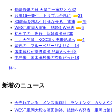
長崎原爆の日 天皇ご一家黙とう
32
台風16号発生、トリプル台風に
31
80歳母を踏み付け死なせる、逮捕
79
WEST.重岡＆濵田、結婚をW発表
6
初めての「夜行」新幹線出発
200
「元天竺鼠」KOC準々決勝登場へ
4
紫色の「ブルーベリーぴよりん」
14
張本智和が決勝進出 兄妹Vへ王手
8
中島歩、国木田独歩の玄孫だった
18
一覧へ
新着のニュース
今売れている「メンズ腕時計」ランキング カシオやQ
WEST.重岡大毅＆濵田崇裕、結婚をW発表 重岡は