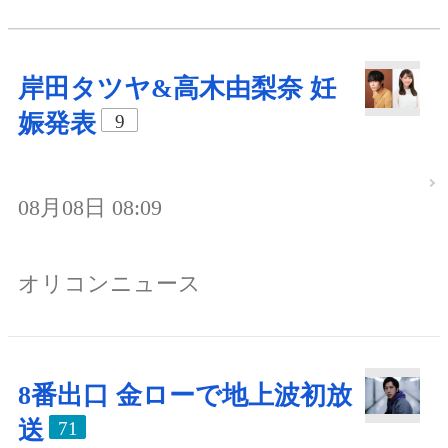
岸田タツヤ&高木由梨奈 妊
娠発表
9
08月08日 08:09
オリコンニュース
8番出口 金ローで地上波初放
送
71