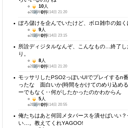
10
人
2026年05月14日 21:20
0
件
ぼろ儲けを企んでいたけど、ボロ雑巾の如く
9
人
2026年05月14日 23:15
0
件
所詮ディジタルなんぞ、こんなもの…終了し
り。
8
人
2026年05月14日 21:20
0
件
モッサリしたPSO2っぽいUIでプレイする
ったな 面白いか(時間をかけてのめり込め
ーでもなく‥何がしたかったのかわからん
5
人
2026年05月14日 20:55
0
件
俺たちはあと何回メタバースを潰せばいい？
い…。教えてくれYAGOO!