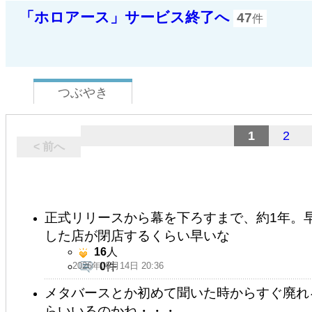
「ホロアース」サービス終了へ
47
件
つぶやき
1
2
< 前へ
正式リリースから幕を下ろすまで、約1年。
した店が閉店するくらい早いな
16
人
2026年05月14日 20:36
0
件
メタバースとか初めて聞いた時からすぐ廃れ
らいいるのかね・・・