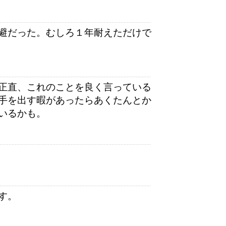
避だった。むしろ１年耐えただけで
正直、これのことを良く言っている
手を出す暇があったらあくたんとか
いるかも。
す。