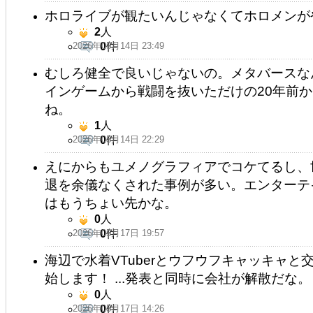
ホロライブが観たいんじゃなくてホロメンが
2
人
2026年05月14日 23:49
0
件
むしろ健全で良いじゃないの。メタバースな
インゲームから戦闘を抜いただけの20年前
ね。
1
人
2026年05月14日 22:29
0
件
えにからもユメノグラフィアでコケてるし、
退を余儀なくされた事例が多い。エンターテ
はもうちょい先かな。
0
人
2026年05月17日 19:57
0
件
海辺で水着VTuberとウフウフキャッキャ
始します！ ...発表と同時に会社が解散だな。
0
人
2026年05月17日 14:26
0
件