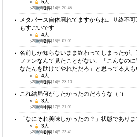
5
人
2026年05月14日 20:45
1
件
メタバース自体廃れてますからね。サ終不可
もすごいです
4
人
2026年05月15日 07:01
2
件
名前しか知らないまま終わってしまったが、
ファンなんて見たことがない。「こんなのに
なたんを助けてやれただろ」と思ってる人も
4
人
2026年05月14日 23:10
1
件
これ結局何がしたかったのだろうな（’’）
3
人
2026年05月17日 21:01
4
件
「なにそれ美味しかったの？」状態でありま
3
人
2026年05月14日 23:41
0
件