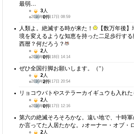
最弱…
3
人
2026年05月17日 08:59
0
件
人類よ。絶滅する時が来た！
【数万年後】
境を変えるような知恵を持った二足歩行する
西暦？何だろう？
2
人
2026年05月18日 14:14
0
件
ぜひ全国行脚お願いします。（’’）
2
人
2026年05月17日 20:54
2
件
リョコウバトやステラーカイギュウも入れた
2
人
2026年05月17日 12:16
0
件
第六の絶滅そろそろかな。遠い地で、十時軍
か言ってた人居たかな。♪オーナー・オブ・
2
人