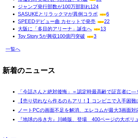
ジャンプ発行部数が100万部割れ
124
SASUKEとリラックマが異例コラボ
6
SPEEDデビュー曲 カセットで発売
22
大阪に「多目的アリーナ」誕生へ
13
Toy Story 5が興収100億円突破
3
一覧へ
新着のニュース
「今話さんと絶対後悔」＝認定時最高齢で証言者に―
【売り切れなら作るのもアリ！】コンビニで入手困難
ノートPCの画面不足を解消、エレコムが最大3画面対応
『地球の歩き方』川崎版、登場 400ページの大ボリ