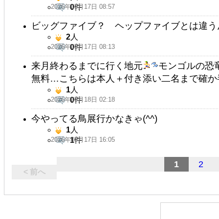
2026年05月17日 08:57
0
件
ビッグファイブ？ ヘップファイブとは違う
2
人
2026年05月17日 08:13
0
件
来月終わるまでに行く地元
モンゴルの恐
無料…こちらは本人＋付き添い二名まで確か
1
人
2026年05月18日 02:18
0
件
今やってる鳥展行かなきゃ(^^)
1
人
2026年05月17日 16:05
1
件
1
2
< 前へ