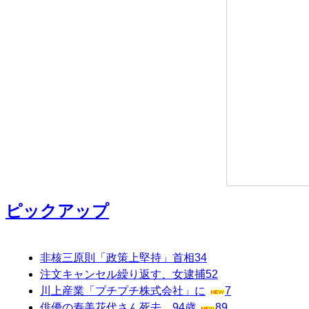
ピックアップ
非核三原則「政策上堅持」首相
34
注文キャンセル繰り返す、女逮捕
52
川上産業「プチプチ株式会社」に
7
俳優の寿美花代さん死去、94歳
89