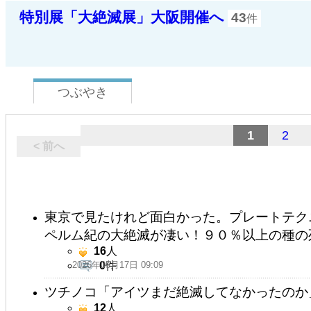
特別展「大絶滅展」大阪開催へ
43
件
つぶやき
1
2
< 前へ
東京で見たけれど面白かった。プレートテク
ペルム紀の大絶滅が凄い！９０％以上の種の
16
人
2026年05月17日 09:09
0
件
ツチノコ「アイツまだ絶滅してなかったのか
12
人