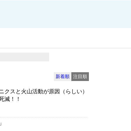
新着順
注目順
ニクスと火山活動が原因（らしい）
死滅！！
」