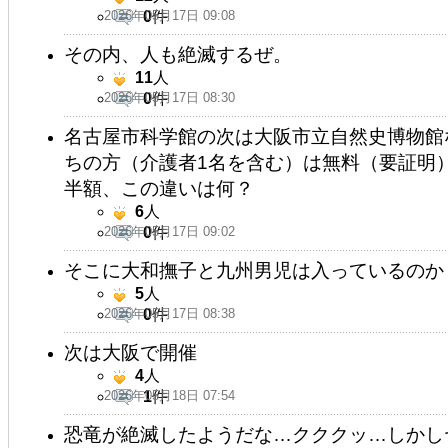
2026年05月17日 09:08
0
件
その内、人も絶滅するぜ。
11
人
2026年05月17日 08:30
0
件
名古屋市科学館の次は大阪市立自然史博物館
ちの方（介護者1名を含む）は無料（要証明
半額、この違いは何？
6
人
2026年05月17日 09:02
0
件
そこに大和撫子と九州男児は入っているのか
5
人
2026年05月17日 08:38
0
件
次は大阪で開催
4
人
2026年05月18日 07:54
1
件
恐竜が絶滅したようだな…クククッ…しかし