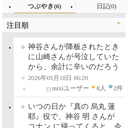
つぶやき(6)
日記(0)
注目順
神谷さんが降板されたとき
に山崎さんが号泣していた
から、余計に辛いのだろう
2026年05月18日 06:20
mixiユーザー
8
人
2件
いつの日か『真の 烏丸 蓮
耶』役で、神谷 明 さんが
コナン に帰ってくると、今