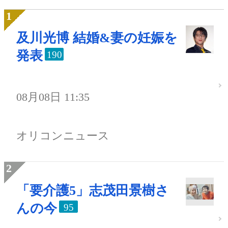
及川光博 結婚&妻の妊娠を
発表
190
08月08日 11:35
オリコンニュース
「要介護5」志茂田景樹さ
んの今
95